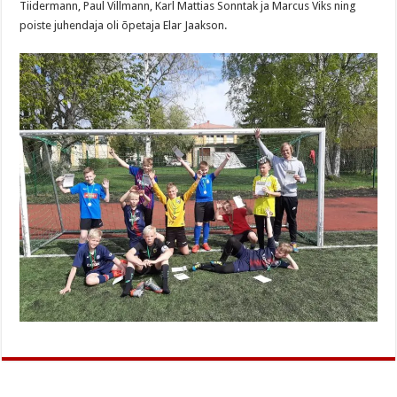
Tiidermann, Paul Villmann, Karl Mattias Sonntak ja Marcus Viks ning
poiste juhendaja oli õpetaja Elar Jaakson.