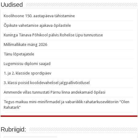
Uudised
Koolihoone 150. aastapäeva tähistamine
Õpikute vahetamise ajakava õpilastele
Kuninga Tänava Põhikool pälvis Rohelise Lipu tunnustuse
Millimallikate mäng 2026
Tänu lõpetajatele
Lugemisisu diplomi saajad
1. ja 2. klasside spordipäev
3. klassi poisid koolidevahelisel jalgpallivõistlusel
Ammende villas tunnustati Pärnu linna andekamaid õpilasi
Tegus maikuu mini-minifirmadel ja vabariiklik rahatarkuseviktoriin “Olen
Rahatark”
Rubriigid: