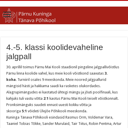
4.-5. klassi koolidevaheline
jalgpall
30. aprillil toimus Pärnu Mai Kooli staadionil pingeline jalgpallivõistlus
Pärnu linna koolide vahel, kus meie kooli võistkond saavutas
3.
koha
. Turniiril osales 9 meeskonda. Meie noored jalgpallurid
mängisid hästi ja hakkama saadi ka rasketes olukordades.
Alagrupimängudes ei kaotatud ühtegi mängu ja jõuti poolfinaali, kus
kahjuks tuli vastu võtta
2:1
kaotus Pärnu Mai Kooli teiselt võistkonnalt.
Pronksimänguks suudeti ennast uuesti kokku võtta ja
skooriga
5:1
võideti Ülejõe Põhikooli meeskonda.
Kuninga Tänava Põhikooli esindasid Rasmus Orm, Voldemar Vara,
Taaniel Tobias Tõkke, Sander Murulaid, Tair Tiitus, Robin Pentma, Artur