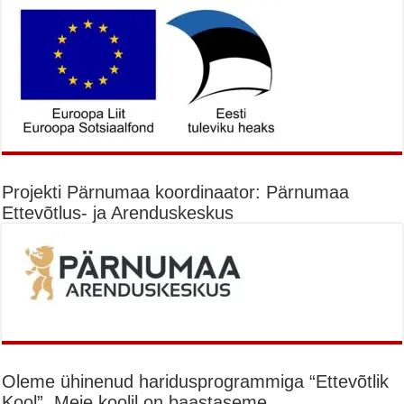
Projekti Pärnumaa koordinaator: Pärnumaa
Ettevõtlus- ja Arenduskeskus
Oleme ühinenud haridusprogrammiga “Ettevõtlik
Kool”. Meie koolil on baastaseme