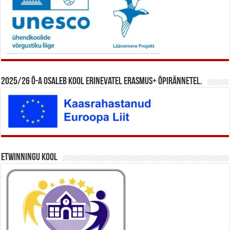
2025/26 õ-a osaleb kool erinevatel Erasmus+ õpirännetel.
eTwinningu kool