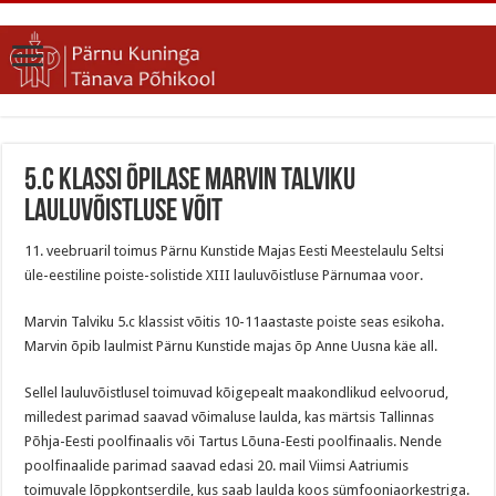
5.c klassi õpilase Marvin Talviku
lauluvõistluse võit
11. veebruaril toimus Pärnu Kunstide Majas Eesti Meestelaulu Seltsi
üle-eestiline poiste-solistide XIII lauluvõistluse Pärnumaa voor.
Marvin Talviku 5.c klassist võitis 10-11aastaste poiste seas esikoha.
Marvin õpib laulmist Pärnu Kunstide majas õp Anne Uusna käe all.
Sellel lauluvõistlusel toimuvad kõigepealt maakondlikud eelvoorud,
milledest parimad saavad võimaluse laulda, kas märtsis Tallinnas
Põhja-Eesti poolfinaalis või Tartus Lõuna-Eesti poolfinaalis. Nende
poolfinaalide parimad saavad edasi 20. mail Viimsi Aatriumis
toimuvale lõppkontserdile, kus saab laulda koos sümfooniaorkestriga.