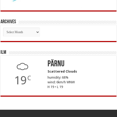
Archives
Archives
Ilm
Pärnu
Scattered Clouds
19
C
humidity: 68%
wind: 6km/h WNW
H 19 • L 19