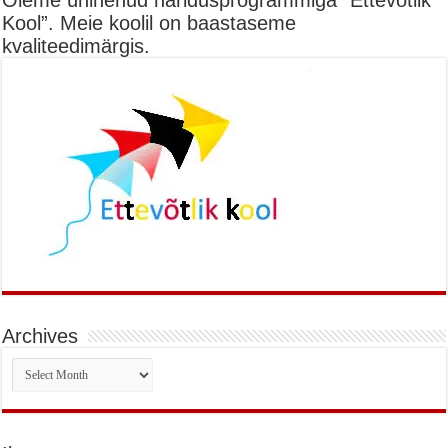
Oleme ühinenud haridusprogrammiga “Ettevõtlik
Kool”. Meie koolil on baastaseme
kvaliteedimärgis.
Archives
Archives