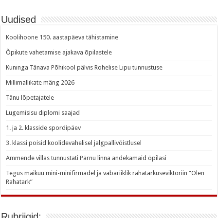
Uudised
Koolihoone 150. aastapäeva tähistamine
Õpikute vahetamise ajakava õpilastele
Kuninga Tänava Põhikool pälvis Rohelise Lipu tunnustuse
Millimallikate mäng 2026
Tänu lõpetajatele
Lugemisisu diplomi saajad
1. ja 2. klasside spordipäev
3. klassi poisid koolidevahelisel jalgpallivõistlusel
Ammende villas tunnustati Pärnu linna andekamaid õpilasi
Tegus maikuu mini-minifirmadel ja vabariiklik rahatarkuseviktoriin “Olen
Rahatark”
Rubriigid: