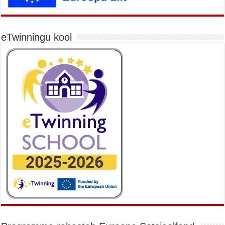
eTwinningu kool