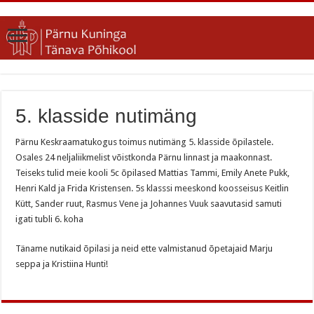
5. klasside nutimäng
Pärnu Keskraamatukogus toimus nutimäng 5. klasside õpilastele.
Osales 24 neljaliikmelist võistkonda Pärnu linnast ja maakonnast.
Teiseks tulid meie kooli 5c õpilased Mattias Tammi, Emily Anete Pukk,
Henri Kald ja Frida Kristensen. 5s klasssi meeskond koosseisus Keitlin
Kütt, Sander ruut, Rasmus Vene ja Johannes Vuuk saavutasid samuti
igati tubli 6. koha
Täname nutikaid õpilasi ja neid ette valmistanud õpetajaid Marju
seppa ja Kristiina Hunti!