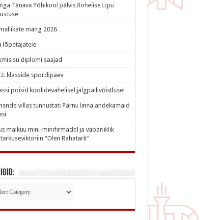
nga Tänava Põhikool pälvis Rohelise Lipu
ustuse
imallikate mäng 2026
 lõpetajatele
misisu diplomi saajad
a 2. klasside spordipäev
lassi poisid koolidevahelisel jalgpallivõistlusel
nde villas tunnustati Pärnu linna andekamaid
asi
s maikuu mini-minifirmadel ja vabariiklik
tarkuseviktoriin “Olen Rahatark”
igid:
iigid: