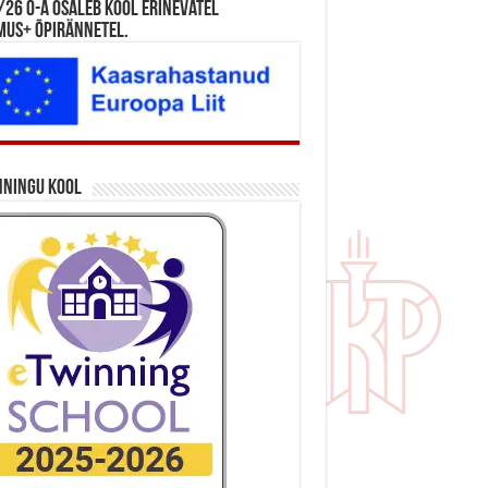
26 õ-a osaleb kool erinevatel
mus+ õpirännetel.
nningu kool