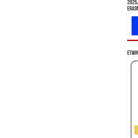
2025/
Eras
eTwi