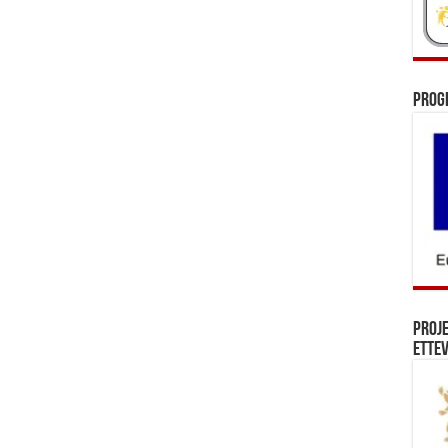
Prog
Proj
Ettev