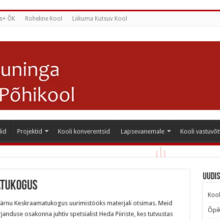
s+ ÕK
Roheline Kool
Liikuma Kutsuv Kool
id
Projektid
Kooli konverentsid
Lapsevanemale
Kooli vastuvõt
Uudi
atukogus
Kool
a Pärnu Keskraamatukogus uurimistööks materjali otsimas. Meid
Õpik
anduse osakonna juhtiv spetsialist Heda Piiriste, kes tutvustas