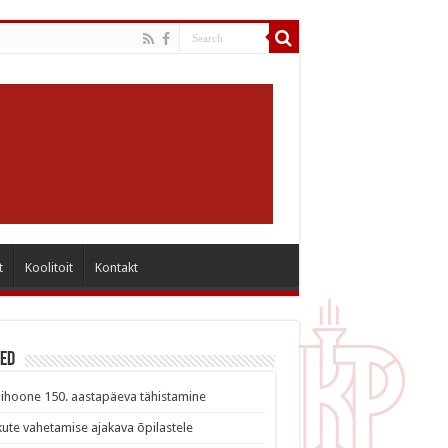
t
Koolitoit
Kontakt
sed
ihoone 150. aastapäeva tähistamine
ute vahetamise ajakava õpilastele