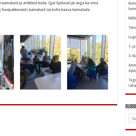
aamatuid ja artikleid leida. Igal õpilasel jäi aega ka oma
Kuni
tunn
g huvipakkuvaid raamatuid sai kohe kaasa laenutada.
Mill
Tänu
Luge
1. j
3. k
Amme
õpil
Tegu
raha
Rubri
Rubr