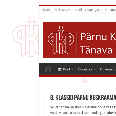
eKool
Meiliserver
Nutikas kuningas
Erasmu
Kool
Õppetöö
Dokumend
8. klassid Pärnu Keskraam
Sellel nädalal käisime 8.klasside õpilasteg
võttis vastu Pärnu Keskraamatukogu teabekirj