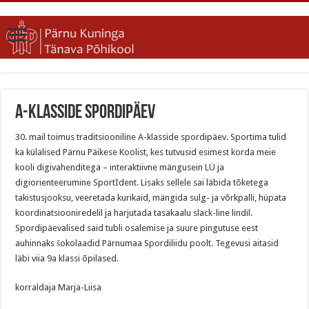
A-klasside spordipäev
30. mail toimus traditsiooniline A-klasside spordipäev. Sportima tulid
ka külalised Pärnu Päikese Koolist, kes tutvusid esimest korda meie
kooli digivahenditega – interaktiivne mängusein LÜ ja
digiorienteerumine SportIdent. Lisaks sellele sai läbida tõketega
takistusjooksu, veeretada kurikaid, mängida sulg- ja võrkpalli, hüpata
koordinatsiooniredelil ja harjutada tasakaalu slack-line lindil.
Spordipäevalised said tubli osalemise ja suure pingutuse eest
auhinnaks šokolaadid Pärnumaa Spordiliidu poolt. Tegevusi aitasid
läbi viia 9a klassi õpilased.
korraldaja Marja-Liisa