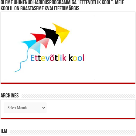
Oleme ühinenud haridusprogrammiga “Ettevõtlik Kool”. Meie
koolil on baastaseme kvaliteedimärgis.
Archives
Archives
Ilm