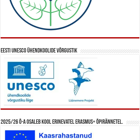
Eesti UNESCO ühendkoolide võrgustik
2025/26 õ-a osaleb kool erinevatel Erasmus+ õpirännetel.