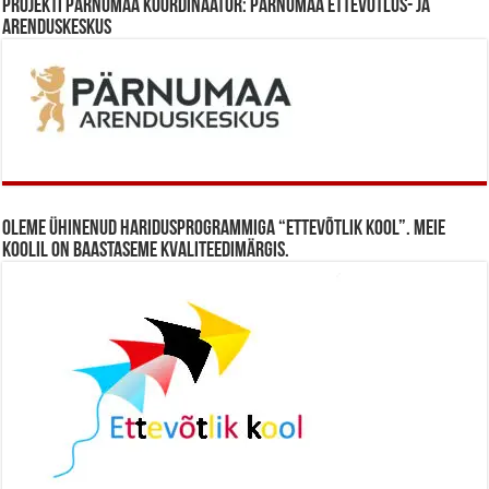
Projekti Pärnumaa koordinaator: Pärnumaa Ettevõtlus- ja
Arenduskeskus
Oleme ühinenud haridusprogrammiga “Ettevõtlik Kool”. Meie
koolil on baastaseme kvaliteedimärgis.