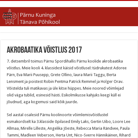
Akrobaatika võistlus 2017
7. detsembril toimus Pärnu Spordihallis Pärnu koolide akrobaatika
võistlus. Meie kooli 4. klassidest käisid võistlusel: tüdrukutest Adoree
Pärn, Eva Marii Puusepp, Grete Ollino, laura Marii Taggu, Berta
Lensment ja poistest Robin Pentma Patrick Remmel ja Holger Orav.
Võistelda tuli matikavas ja üle kitse hüppes. Meie noored võimlejad
olid väga tublid, esinesid hästi. Esikolmikusse kahjuks keegi küll ei
jõudnud, aga kogemusi said kõik juurde.
Sel aastal osalesid Pärnu koolinoorte võimlemisvõistlustel
esmakordselt ka 3.klasside õpilased Emily Laks, Gertin Uibo, Loore Lee
Allmaa, Mirelle Lilleste, Angelika Jõeste, Rebecca Maria Rändvee, Paula
Tammi, Madleen Veberson, Herta Unt, Nico-Sverre Hännikäinen, Rihard