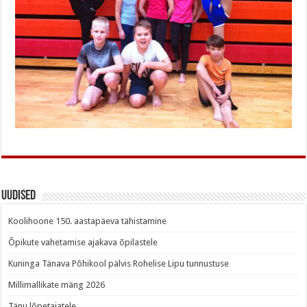
Uudised
Koolihoone 150. aastapäeva tähistamine
Õpikute vahetamise ajakava õpilastele
Kuninga Tänava Põhikool pälvis Rohelise Lipu tunnustuse
Millimallikate mäng 2026
Tänu lõpetajatele