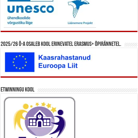
2025/26 õ-a osaleb kool erinevatel Erasmus+ õpirännetel.
eTwinningu kool