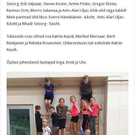
Siniorg, Erik Väljaäär, Steven Köster, Armin Põder, Gregor Elviste,
Rasmus Orm, Morris Salumaa ja Ants-Alari Uljas. Kõik olid väga tublid!
Meie parimad olid Nico-Sverre Hännikäinen- 4.koht, Ants-Alari Uljas-
8.koht ja Rihadr Siniorg- 9.koht.
5.klasside osas võtsid osa Katriin Kuusk, Meribel Merisaar, Berit
Rünkjanen ja Rebeka Rosenstein. Üldarvestuses tuli esikohale Katriin
Kuusk.
Õpilasi juhendasid õpetajad Inga, Kristi ja Ulvi.