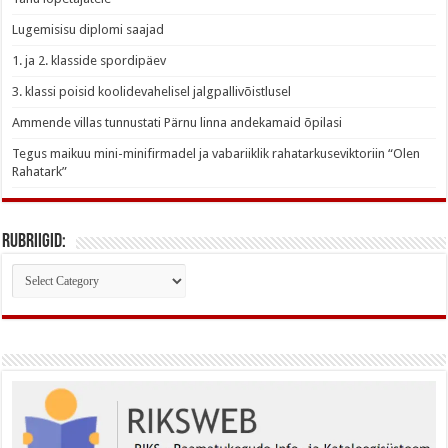
Lugemisisu diplomi saajad
1. ja 2. klasside spordipäev
3. klassi poisid koolidevahelisel jalgpallivõistlusel
Ammende villas tunnustati Pärnu linna andekamaid õpilasi
Tegus maikuu mini-minifirmadel ja vabariiklik rahatarkuseviktoriin “Olen
Rahatark”
Rubriigid:
Rubriigid: