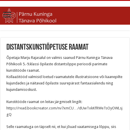
Distantskunstiõpetuse raamat
Õpetaja Marju Rajasalul on valmis saanud Pärnu Kuninga Tänava
Põhikooli 5.-9.klassi õpilaste distantsõppe perioodi parimate
kunstitööde raamat.
Kollaažitööd valmisid loetud raamatutele illustratsioone või kaanepilte
kujundades ja näitavad õpilaste suurepärast fantaasialendu ning
kujundamisoskust.
Kunstitööde raamat on leitav järgmiselt lingilt:
https://read.bookcreator.com/nv7xmCU…/dUwTxkKfRWeTsOyOWLsj
gQ
Selle raamatuga on täpselt nii, et kui jõuad vaatamisega lõppu, siis