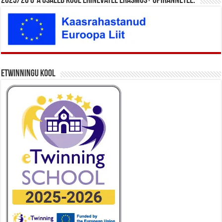
2025/26 õ-a osaleb kool erinevatel Erasmus+ õpirännetel.
eTwinningu kool