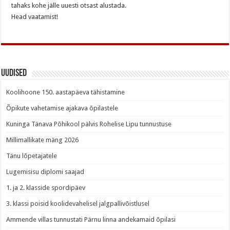
tahaks kohe jälle uuesti otsast alustada.
Head vaatamist!
Uudised
Koolihoone 150. aastapäeva tähistamine
Õpikute vahetamise ajakava õpilastele
Kuninga Tänava Põhikool pälvis Rohelise Lipu tunnustuse
Millimallikate mäng 2026
Tänu lõpetajatele
Lugemisisu diplomi saajad
1. ja 2. klasside spordipäev
3. klassi poisid koolidevahelisel jalgpallivõistlusel
Ammende villas tunnustati Pärnu linna andekamaid õpilasi