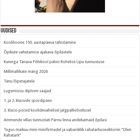
Uudised
Koolihoone 150. aastapäeva tähistamine
Õpikute vahetamise ajakava õpilastele
Kuninga Tänava Põhikool pälvis Rohelise Lipu tunnustuse
Millimallikate mäng 2026
Tänu lõpetajatele
Lugemisisu diplomi saajad
1. ja 2. klasside spordipäev
3. klassi poisid koolidevahelisel jalgpallivõistlusel
Ammende villas tunnustati Pärnu linna andekamaid õpilasi
Tegus maikuu mini-minifirmadel ja vabariiklik rahatarkuseviktoriin “Olen
Rahatark”