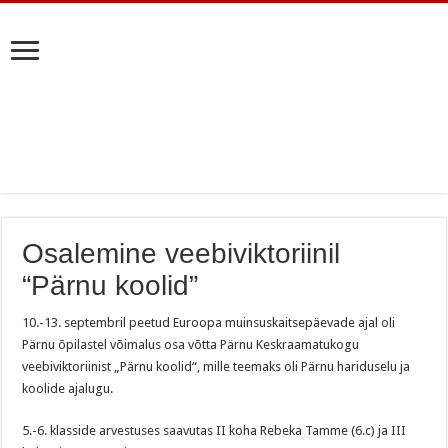
Osalemine veebiviktoriinil
“Pärnu koolid”
10.-13. septembril peetud Euroopa muinsuskaitsepäevade ajal oli
Pärnu õpilastel võimalus osa võtta Pärnu Keskraamatukogu
veebiviktoriinist „Pärnu koolid“, mille teemaks oli Pärnu hariduselu ja
koolide ajalugu.
5.-6. klasside arvestuses saavutas II koha Rebeka Tamme (6.c) ja III