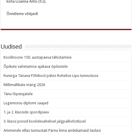
koha Lisanna Antsi (5.s).
Õnnitleme võitjaid!
Uudised
Koolihoone 150. aastapäeva tähistamine
Õpikute vahetamise ajakava õpilastele
Kuninga Tänava Põhikool pälvis Rohelise Lipu tunnustuse
Millimallikate mäng 2026
Tänu lõpetajatele
Lugemisisu diplomi saajad
1. ja 2. klasside spordipäev
3. klassi poisid koolidevahelisel jalgpallivõistlusel
Ammende villas tunnustati Pärnu linna andekamaid õpilasi