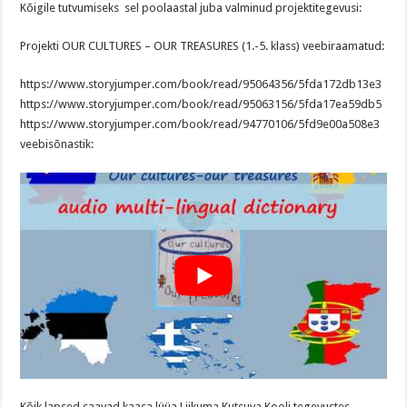
Kõigile tutvumiseks sel poolaastal juba valminud projektitegevusi:
Projekti OUR CULTURES – OUR TREASURES (1.-5. klass) veebiraamatud:
https://www.storyjumper.com/book/read/95064356/5fda172db13e3
https://www.storyjumper.com/book/read/95063156/5fda17ea59db5
https://www.storyjumper.com/book/read/94770106/5fd9e00a508e3
veebisõnastik:
Kõik lapsed saavad kaasa lüüa Liikuma Kutsuva Kooli tegevustes-