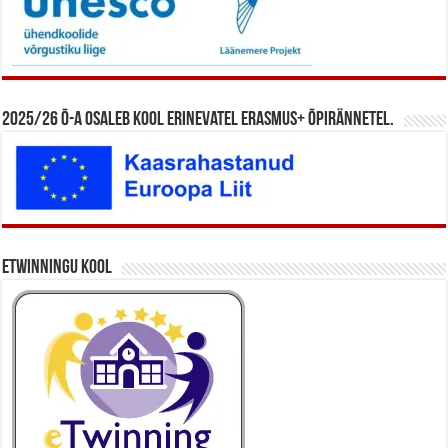
2025/26 õ-a osaleb kool erinevatel Erasmus+ õpirännetel.
eTwinningu kool