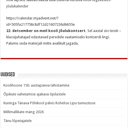
jõulukalender
https://calendar.myadvent.net/?
id=505fa217758c8df12d21607236d6655e
22. detsember on meil kooli jõulukontsert.
Sel aastal siis teisiti –
klassijuhatajad edastavad peredele vaatamiseks kontserdi lingi.
Palume seda materjali mitte avalikult jagada.
Uudised
Koolihoone 150. aastapäeva tähistamine
Õpikute vahetamise ajakava õpilastele
Kuninga Tänava Põhikool pälvis Rohelise Lipu tunnustuse
Millimallikate mäng 2026
Tänu lõpetajatele