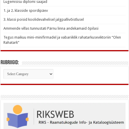
Lugemisisu diplomi saajad
1. ja 2. klasside spordipäev
3. klassi poisid koolidevahelisel jalgpallivõistlusel
Ammende villas tunnustati Pärnu linna andekamaid õpilasi
Tegus maikuu mini-minifirmadel ja vabariiklik rahatarkuseviktoriin “Olen
Rahatark”
Rubriigid:
Rubriigid: