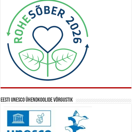
Eesti UNESCO ühendkoolide võrgustik