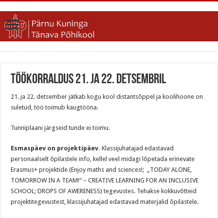
Töökorraldus 21. ja 22. detsembril
21. ja 22. detsember jätkab kogu kool distantsõppel ja koolihoone on
suletud, töö toimub kaugtööna.
Tunniplaani järgseid tunde ei toimu.
Esmaspäev on projektipäev.
Klassijuhatajad edastavad
personaalselt õpilastele info, kellel veel midagi lõpetada erinevate
Erasmus+ projektide (Enjoy maths and sciences!; „TODAY ALONE,
TOMORROW IN A TEAM!“ – CREATIVE LEARNING FOR AN INCLUSIVE
SCHOOL; DROPS OF AWERENESS) tegevustes. Tehakse kokkuvõtteid
projektitegevustest, klassijuhatajad edastavad materjalid õpilastele.