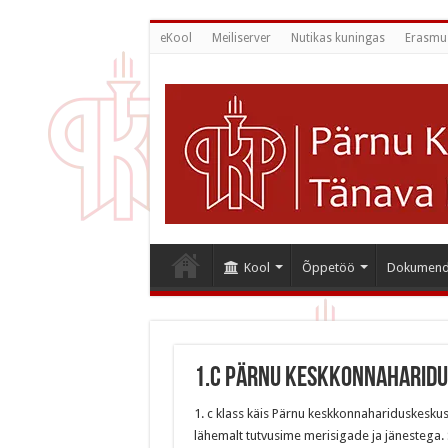
eKool
Meiliserver
Nutikas kuningas
Erasmu
Kool
Õppetöö
Dokumend
1.c Pärnu Keskkonnaharid
1. c klass käis Pärnu keskkonnahariduskeskus
lähemalt tutvusime merisigade ja jänestega.