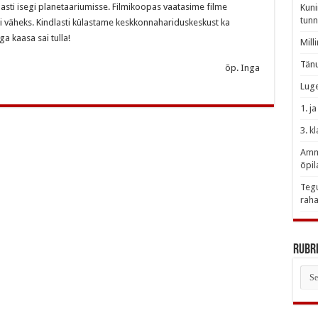
lasti isegi planetaariumisse. Filmikoopas vaatasime filme
Kuni
tunn
egi väheks. Kindlasti külastame keskkonnahariduskeskust ka
a kaasa sai tulla!
Mill
Tänu
õp. Inga
Luge
1. j
3. k
Amme
õpil
Tegu
raha
Rubri
Rubr