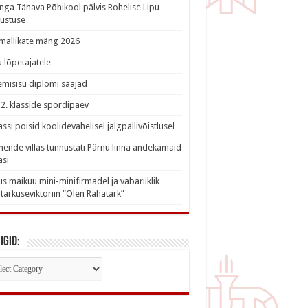
nga Tänava Põhikool pälvis Rohelise Lipu
ustuse
imallikate mäng 2026
 lõpetajatele
misisu diplomi saajad
a 2. klasside spordipäev
lassi poisid koolidevahelisel jalgpallivõistlusel
nde villas tunnustati Pärnu linna andekamaid
asi
s maikuu mini-minifirmadel ja vabariiklik
tarkuseviktoriin “Olen Rahatark”
igid:
iigid: