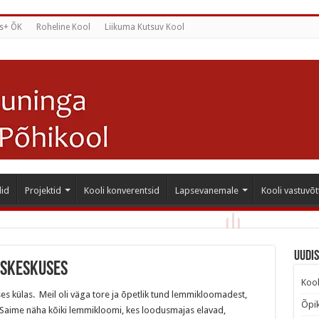
s+ ÕK
Roheline Kool
Liikuma Kutsuv Kool
id
Projektid
Kooli konverentsid
Lapsevanemale
Kooli vastuvõt
Uudi
uskeskuses
Kool
es külas. Meil oli väga tore ja õpetlik tund lemmikloomadest,
Õpik
 Saime näha kõiki lemmikloomi, kes loodusmajas elavad,