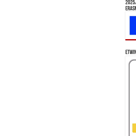
2025/
Eras
eTwi