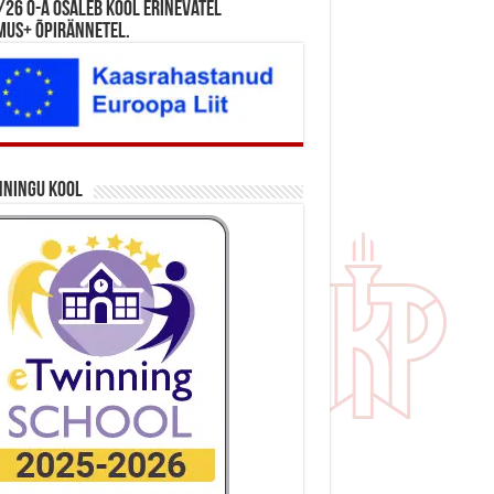
26 õ-a osaleb kool erinevatel
mus+ õpirännetel.
nningu kool