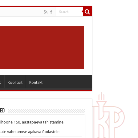
t
Koolitoit
Kontakt
sed
ihoone 150. aastapäeva tähistamine
ute vahetamise ajakava õpilastele