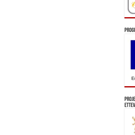
Prog
Proj
Ettev