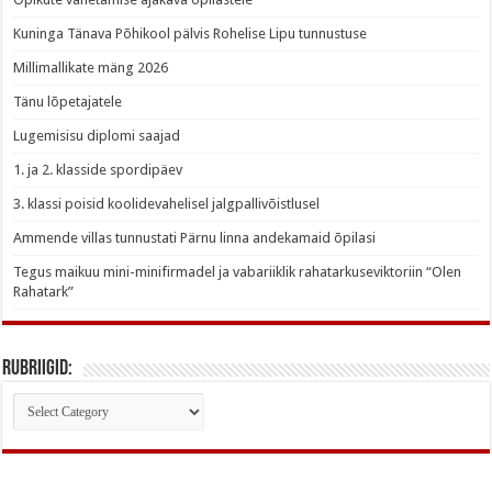
Kuninga Tänava Põhikool pälvis Rohelise Lipu tunnustuse
Millimallikate mäng 2026
Tänu lõpetajatele
Lugemisisu diplomi saajad
1. ja 2. klasside spordipäev
3. klassi poisid koolidevahelisel jalgpallivõistlusel
Ammende villas tunnustati Pärnu linna andekamaid õpilasi
Tegus maikuu mini-minifirmadel ja vabariiklik rahatarkuseviktoriin “Olen
Rahatark”
Rubriigid:
Rubriigid: