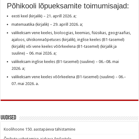
Põhikooli lõpueksamite toimumisajad:
eesti keel (kirjalik) – 21. aprill 2026. a;
matemaatika (kirjalik) – 29. aprill 2026. a;
valikeksam vene keeles, bioloogias, keemias, füüsikas, geograafias,
ajaloos, ühiskonnaõpetuses (kirjalik), inglise keeles (B1-tasemel)
(kirjalik) või vene keeles võõrkeelena (B1-tasemel) (kirjalik ja
suuline) – 06. mai 2026. a;
valikeksam inglise keeles (B1-tasemel) (suuline) – 06.–08. mai
2026. a;
valikeksam vene keeles võõrkeelena (B1-tasemel) (suuline) – 06.–
07. mai 2026. a.
Uudised
Koolihoone 150. aastapäeva tähistamine
Õpikute vahetamise ajakava õpilastele