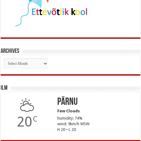
Archives
Archives
Ilm
Pärnu
Few Clouds
20
C
humidity: 74%
wind: 9km/h WSW
H 20 • L 20