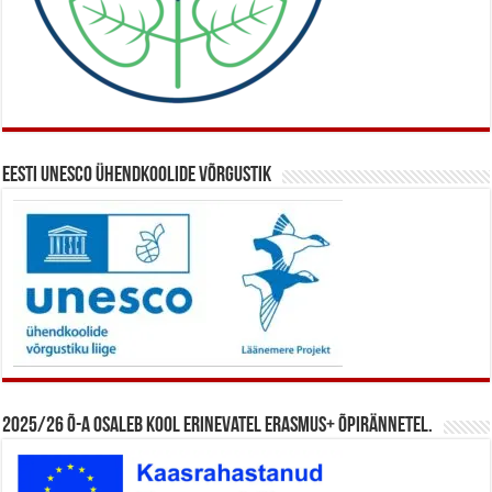
Eesti UNESCO ühendkoolide võrgustik
2025/26 õ-a osaleb kool erinevatel Erasmus+ õpirännetel.