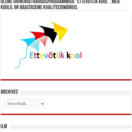
Oleme ühinenud haridusprogrammiga “Ettevõtlik Kool”. Meie
koolil on baastaseme kvaliteedimärgis.
Archives
Archives
Ilm