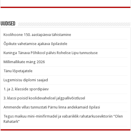
Uudised
Koolihoone 150. aastapäeva tähistamine
Õpikute vahetamise ajakava õpilastele
Kuninga Tänava Põhikool pälvis Rohelise Lipu tunnustuse
Millimallikate mäng 2026
Tänu lõpetajatele
Lugemisisu diplomi saajad
1. ja 2. klasside spordipäev
3. klassi poisid koolidevahelisel jalgpallivõistlusel
Ammende villas tunnustati Pärnu linna andekamaid õpilasi
Tegus maikuu mini-minifirmadel ja vabariiklik rahatarkuseviktoriin “Olen
Rahatark”