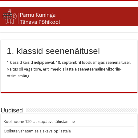
1. klassid seenenäitusel
1 klassid käisid neljapäeval, 18. septembril loodusmajas seenenäitusel.
Näitus oli väga tore, eriti meeldis lastele seeneteemaline viktoriin-
otsimismäng.
Uudised
Koolihoone 150. aastapäeva tähistamine
Õpikute vahetamise ajakava õpilastele