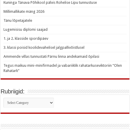
Kuninga Tänava Põhikool pälvis Rohelise Lipu tunnustuse
Millimallikate mäng 2026
Tänu lõpetajatele
Lugemisisu diplomi saajad
1. ja 2. klasside spordipäev
3. klassi poisid koolidevahelisel jalgpallivõistlusel
Ammende villas tunnustati Pärnu linna andekamaid õpilasi
Tegus maikuu mini-minifirmadel ja vabariiklik rahatarkuseviktoriin “Olen
Rahatark”
Rubriigid:
Rubriigid: