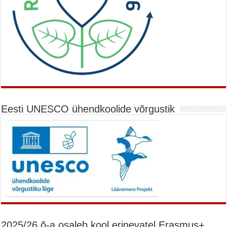
Eesti UNESCO ühendkoolide võrgustik
2025/26 õ-a osaleb kool erinevatel Erasmus+