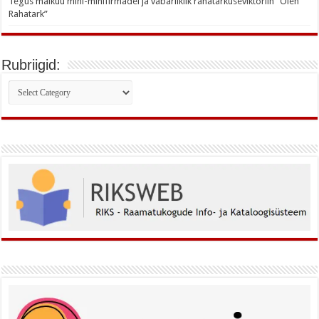
Tegus maikuu mini-minifirmadel ja vabariiklik rahatarkuseviktoriin “Olen
Rahatark”
Rubriigid:
Rubriigid: