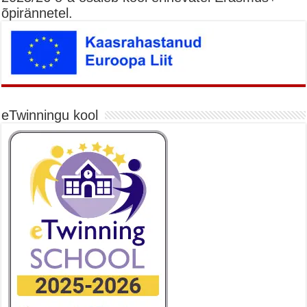
õpirännetel.
eTwinningu kool