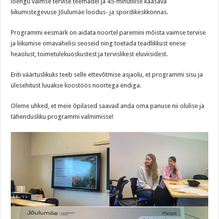
loengu vaimse tervise teemadel ja 45-minutilise kaasava
liikumistegevuse Jõulumäe loodus- ja spordikeskkonnas.
Programmi eesmärk on aidata noortel paremini mõista vaimse tervise
ja liikumise omavahelisi seoseid ning toetada teadlikkust enese
heaolust, toimetulekuoskustest ja tervislikest eluviisidest.
Eriti väärtuslikuks teeb selle ettevõtmise asjaolu, et programmi sisu ja
ülesehitust luuakse koostöös noortega endiga.
Oleme uhked, et meie õpilased saavad anda oma panuse nii olulise ja
tähendusliku programmi valmimisse!