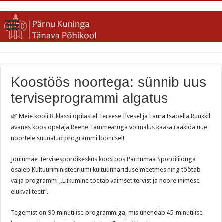
Koostöös noortega: sünnib uus
terviseprogrammi algatus
🌿 Meie kooli 8. klassi õpilastel Tereese Ilvesel ja Laura Isabella Ruukkil
avanes koos õpetaja Reene Tammearuga võimalus kaasa rääkida uue
noortele suunatud programmi loomisel!
Jõulumäe Tervisespordikeskus koostöös Pärnumaa Spordiliiduga
osaleb Kultuuriministeeriumi kultuurihariduse meetmes ning töötab
välja programmi „Liikumine toetab vaimset tervist ja noore inimese
elukvaliteeti“.
Tegemist on 90-minutilise programmiga, mis ühendab 45-minutilise