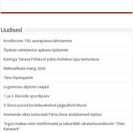
Uudised
Koolihoone 150. aastapäeva tähistamine
Õpikute vahetamise ajakava õpilastele
Kuninga Tänava Põhikool pälvis Rohelise Lipu tunnustuse
Millimallikate mäng 2026
Tänu lõpetajatele
Lugemisisu diplomi saajad
1. ja 2. klasside spordipäev
3. klassi poisid koolidevahelisel jalgpallivõistlusel
Ammende villas tunnustati Pärnu linna andekamaid õpilasi
Tegus maikuu mini-minifirmadel ja vabariiklik rahatarkuseviktoriin “Olen
Rahatark”