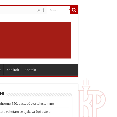
t
Koolitoit
Kontakt
sed
ihoone 150. aastapäeva tähistamine
ute vahetamise ajakava õpilastele