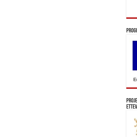
Prog
Proj
Ettev