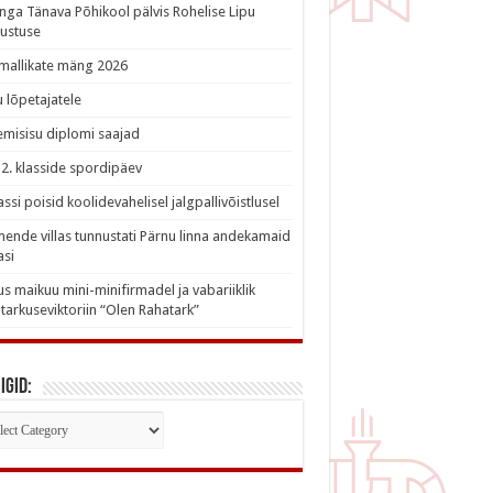
nga Tänava Põhikool pälvis Rohelise Lipu
ustuse
imallikate mäng 2026
 lõpetajatele
misisu diplomi saajad
a 2. klasside spordipäev
lassi poisid koolidevahelisel jalgpallivõistlusel
nde villas tunnustati Pärnu linna andekamaid
asi
s maikuu mini-minifirmadel ja vabariiklik
tarkuseviktoriin “Olen Rahatark”
igid:
iigid: