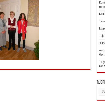
Kuni
tunn
Mill
Tänu
Luge
1. j
3. k
Amme
õpil
Tegu
raha
Rubri
Rubr