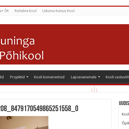
s+ ÕK
Roheline Kool
Liikuma Kutsuv Kool
id
Projektid
Kooli konverentsid
Lapsevanemale
Kooli vastuvõt
Uudi
208_8479170549865251558_o
Kool
Õpik