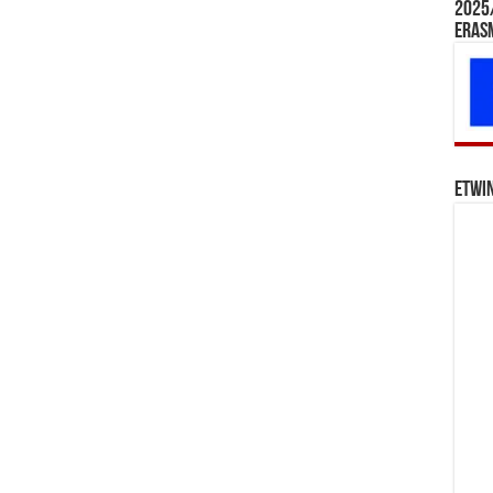
2025/
Eras
eTwi