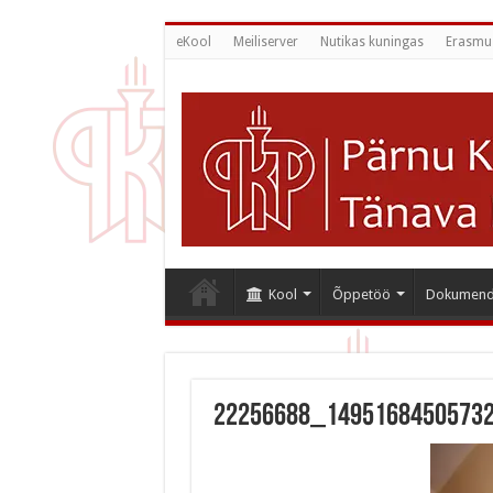
eKool
Meiliserver
Nutikas kuningas
Erasmu
Kool
Õppetöö
Dokumend
22256688_1495168450573