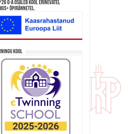
26 õ-a osaleb kool erinevatel
mus+ õpirännetel.
nningu kool