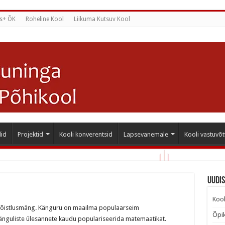
s+ ÕK
Roheline Kool
Liikuma Kutsuv Kool
id
Projektid
Kooli konverentsid
Lapsevanemale
Kooli vastuvõt
Uudi
Kool
u võistlusmäng. Känguru on maailma populaarseim
Õpik
änguliste ülesannete kaudu populariseerida matemaatikat.