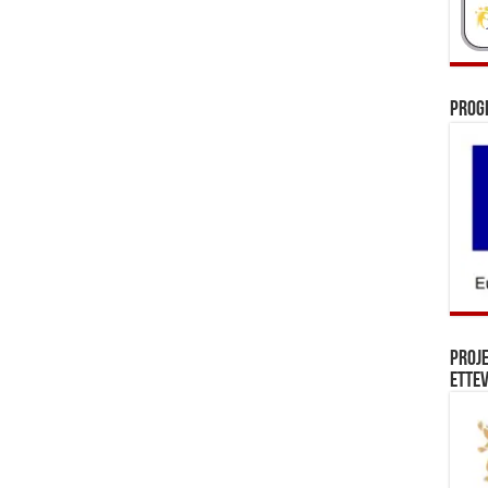
Prog
Proj
Ettev