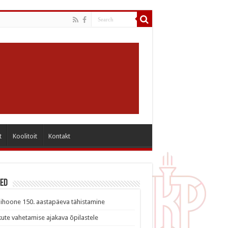
t
Koolitoit
Kontakt
sed
ihoone 150. aastapäeva tähistamine
ute vahetamise ajakava õpilastele