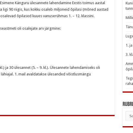
 Esimene Känguru ülesannete lahendamine Eestis toimus aastal
Kuni
tunn
ligi 90 riigis, kus kokku osaleb miljoneid õpilasi (mõned aastad
el osalevad õpilased kuues vanuserühmas 1. – 12. klassini.
Mill
Tänu
seastmeti oli osalejate arv järgmine:
Luge
1. j
3. k
Amme
kl.) ja 30 ülesannet (5. – 9. kl.). Ülesannete lahendamiseks oli
õpil
 lähiajal. 1. mail avaldatakse ülesanded võistlusmängu
Tegu
raha
Rubri
Rubr