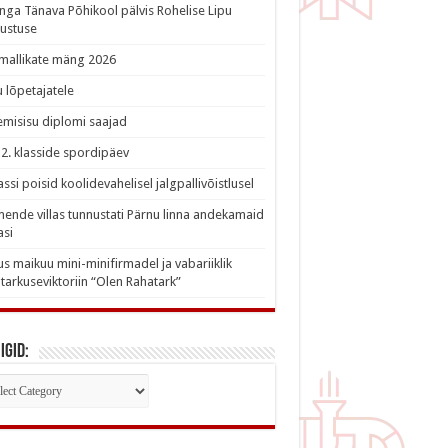
nga Tänava Põhikool pälvis Rohelise Lipu
ustuse
imallikate mäng 2026
 lõpetajatele
misisu diplomi saajad
a 2. klasside spordipäev
lassi poisid koolidevahelisel jalgpallivõistlusel
nde villas tunnustati Pärnu linna andekamaid
asi
s maikuu mini-minifirmadel ja vabariiklik
tarkuseviktoriin “Olen Rahatark”
igid:
iigid: