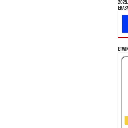
2025/
Eras
eTwi