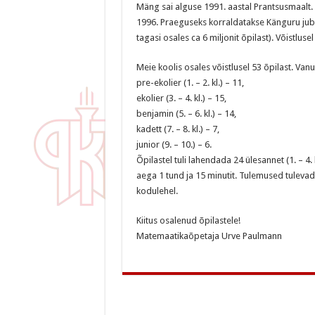
Mäng sai alguse 1991. aastal Prantsusmaalt.
1996. Praeguseks korraldatakse Känguru juba 
tagasi osales ca 6 miljonit õpilast). Võistlus
Meie koolis osales võistlusel 53 õpilast. Vanu
pre-ekolier (1. – 2. kl.) – 11,
ekolier (3. – 4. kl.) – 15,
benjamin (5. – 6. kl.) – 14,
kadett (7. – 8. kl.) – 7,
junior (9. – 10.) – 6.
Õpilastel tuli lahendada 24 ülesannet (1. – 4. 
aega 1 tund ja 15 minutit. Tulemused tulevad
kodulehel.
Kiitus osalenud õpilastele!
Matemaatikaõpetaja Urve Paulmann