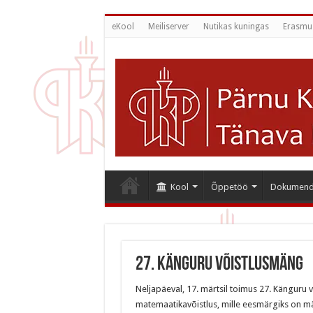
eKool
Meiliserver
Nutikas kuningas
Erasmu
Kool
Õppetöö
Dokumend
27. Känguru võistlusmäng
Neljapäeval, 17. märtsil toimus 27. Kängur
matemaatikavõistlus, mille eesmärgiks on m