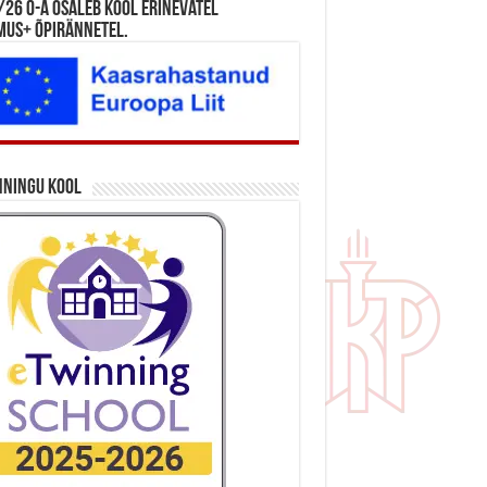
26 õ-a osaleb kool erinevatel
mus+ õpirännetel.
nningu kool