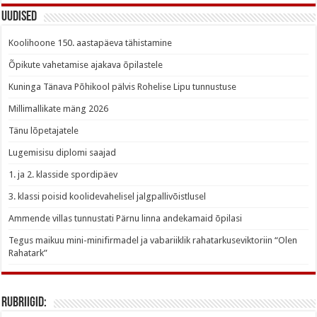
Uudised
Koolihoone 150. aastapäeva tähistamine
Õpikute vahetamise ajakava õpilastele
Kuninga Tänava Põhikool pälvis Rohelise Lipu tunnustuse
Millimallikate mäng 2026
Tänu lõpetajatele
Lugemisisu diplomi saajad
1. ja 2. klasside spordipäev
3. klassi poisid koolidevahelisel jalgpallivõistlusel
Ammende villas tunnustati Pärnu linna andekamaid õpilasi
Tegus maikuu mini-minifirmadel ja vabariiklik rahatarkuseviktoriin “Olen
Rahatark”
Rubriigid: