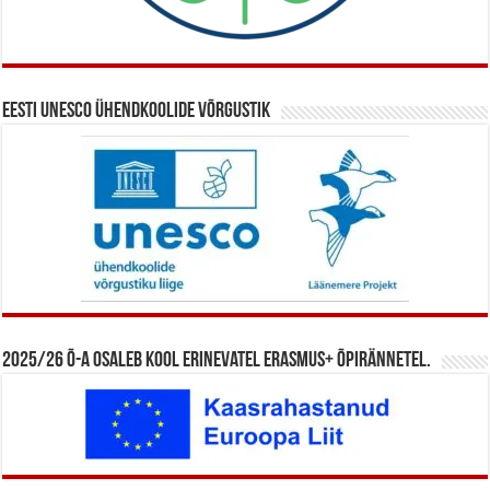
Eesti UNESCO ühendkoolide võrgustik
2025/26 õ-a osaleb kool erinevatel Erasmus+ õpirännetel.