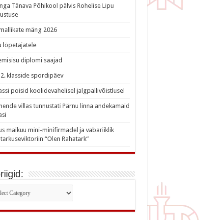
nga Tänava Põhikool pälvis Rohelise Lipu
ustuse
imallikate mäng 2026
 lõpetajatele
misisu diplomi saajad
a 2. klasside spordipäev
lassi poisid koolidevahelisel jalgpallivõistlusel
nde villas tunnustati Pärnu linna andekamaid
asi
s maikuu mini-minifirmadel ja vabariiklik
tarkuseviktoriin “Olen Rahatark”
iigid:
iigid: