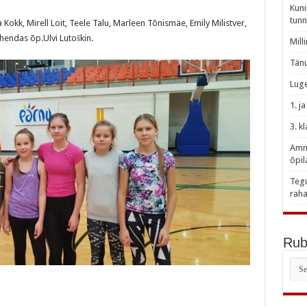
Kuni
tunn
Kokk, Mirell Loit, Teele Talu, Marleen Tõnismäe, Emily Milistver,
uhendas õp.Ulvi Lutoškin.
Mill
Tänu
Luge
1. j
3. k
Amme
õpil
Tegu
raha
Rubr
Rubr