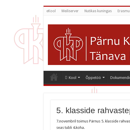
eKool
Meiliserver
Nutikas kuningas
Erasmu
Kool
Õppetöö
Dokumendi
5. klasside rahvaste
7.novembril toimus Pärnus 5. klasside rahvas
seas tubli 4.koha.