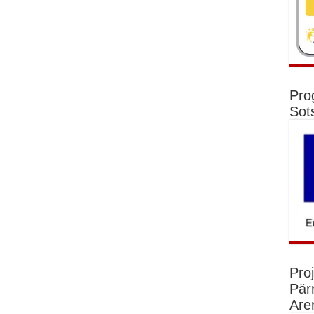
Pro
Sot
Pro
Pär
Are