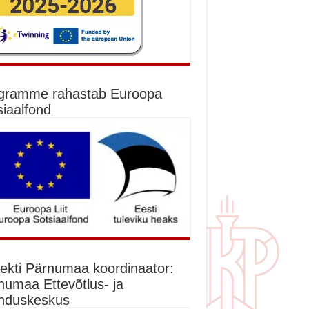
gramme rahastab Euroopa
siaalfond
jekti Pärnumaa koordinaator:
numaa Ettevõtlus- ja
nduskeskus