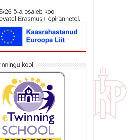
5/26 õ-a osaleb kool
nevatel Erasmus+ õpirännetel.
inningu kool