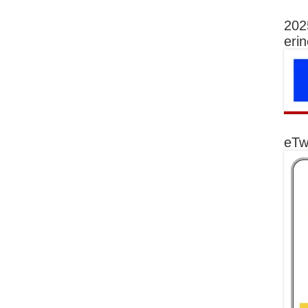
202
eri
eTw