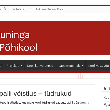
s+ ÕK
Roheline Kool
Liikuma Kutsuv Kool
d
Projektid
Kooli konverentsid
Lapsevanemale
Kooli vastuvõtt
Uud
palli võistlus – tüdrukud
Kool
tepalli võistlus, kus meie kooli tüdrukud saavutasid 9 võistkonna
Õpik