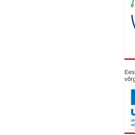
Ees
võr