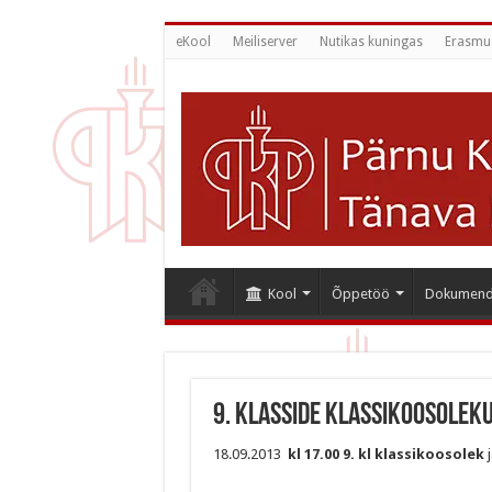
eKool
Meiliserver
Nutikas kuningas
Erasmu
Kool
Õppetöö
Dokumend
9. klasside klassikoosolek
18.09.2013
kl 17.00 9. kl klassikoosolek
j