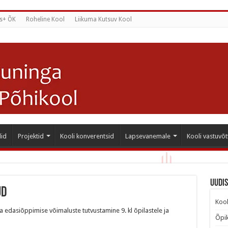
s+ ÕK
Roheline Kool
Liikuma Kutsuv Kool
id
Projektid
Kooli konverentsid
Lapsevanemale
Kooli vastuvõt
Uudi
ud
Kool
a edasiõppimise võimaluste tutvustamine 9. kl õpilastele ja
Õpik