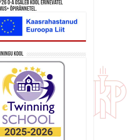
26 õ-a osaleb kool erinevatel
mus+ õpirännetel.
nningu kool