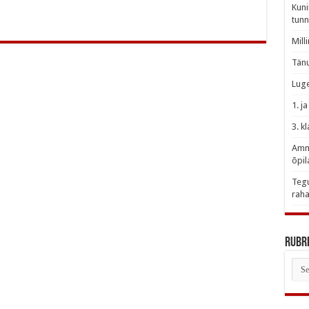
Kuni
tunn
Mill
Tänu
Luge
1. j
3. k
Amme
õpil
Tegu
raha
Rubri
Rubr