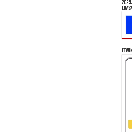
2025/
Eras
eTwi