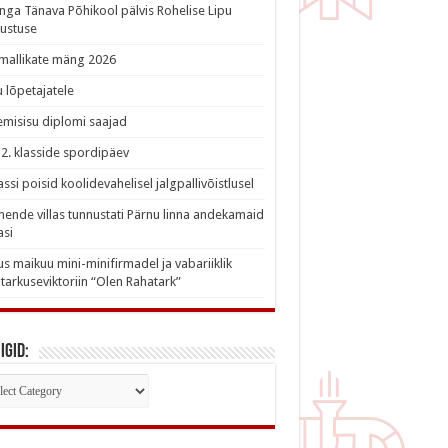
nga Tänava Põhikool pälvis Rohelise Lipu
ustuse
imallikate mäng 2026
 lõpetajatele
misisu diplomi saajad
a 2. klasside spordipäev
lassi poisid koolidevahelisel jalgpallivõistlusel
nde villas tunnustati Pärnu linna andekamaid
asi
s maikuu mini-minifirmadel ja vabariiklik
tarkuseviktoriin “Olen Rahatark”
igid:
iigid: