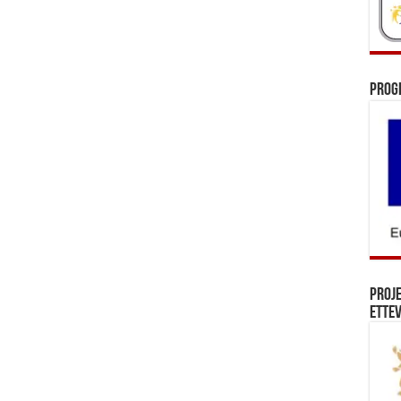
Prog
Proj
Ettev