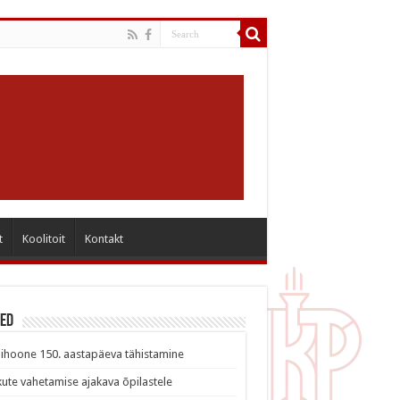
t
Koolitoit
Kontakt
sed
ihoone 150. aastapäeva tähistamine
ute vahetamise ajakava õpilastele