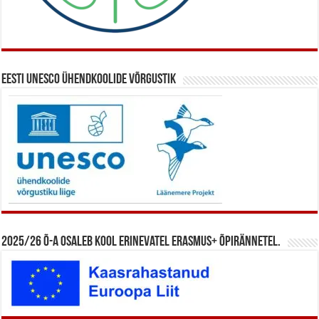
Eesti UNESCO ühendkoolide võrgustik
2025/26 õ-a osaleb kool erinevatel Erasmus+ õpirännetel.