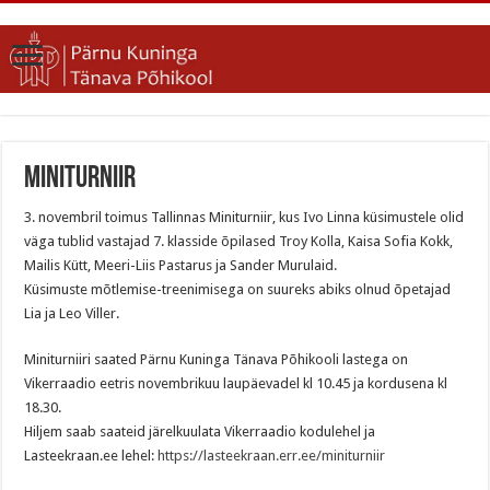
Miniturniir
3. novembril toimus Tallinnas Miniturniir, kus Ivo Linna küsimustele olid
väga tublid vastajad 7. klasside õpilased Troy Kolla, Kaisa Sofia Kokk,
Mailis Kütt, Meeri-Liis Pastarus ja Sander Murulaid.
Küsimuste mõtlemise-treenimisega on suureks abiks olnud õpetajad
Lia ja Leo Viller.
Miniturniiri saated Pärnu Kuninga Tänava Põhikooli lastega on
Vikerraadio eetris novembrikuu laupäevadel kl 10.45 ja kordusena kl
18.30.
Hiljem saab saateid järelkuulata Vikerraadio kodulehel ja
Lasteekraan.ee lehel:
https://lasteekraan.err.ee/miniturniir