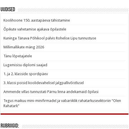
Uudised
Koolihoone 150. aastapäeva tähistamine
Õpikute vahetamise ajakava õpilastele
Kuninga Tänava Põhikool pälvis Rohelise Lipu tunnustuse
Millimallikate mäng 2026
Tänu lõpetajatele
Lugemisisu diplomi saajad
1. ja 2. klasside spordipäev
3. klassi poisid koolidevahelisel jalgpallivõistlusel
Ammende villas tunnustati Pärnu linna andekamaid õpilasi
Tegus maikuu mini-minifirmadel ja vabariiklik rahatarkuseviktoriin “Olen
Rahatark”
Rubriigid: