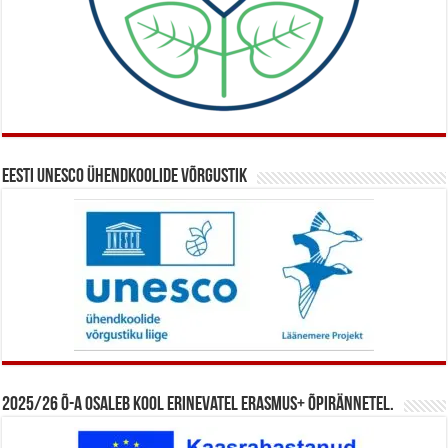
Eesti UNESCO ühendkoolide võrgustik
2025/26 õ-a osaleb kool erinevatel Erasmus+ õpirännetel.