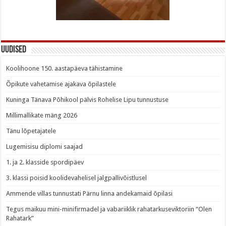
Uudised
Koolihoone 150. aastapäeva tähistamine
Õpikute vahetamise ajakava õpilastele
Kuninga Tänava Põhikool pälvis Rohelise Lipu tunnustuse
Millimallikate mäng 2026
Tänu lõpetajatele
Lugemisisu diplomi saajad
1. ja 2. klasside spordipäev
3. klassi poisid koolidevahelisel jalgpallivõistlusel
Ammende villas tunnustati Pärnu linna andekamaid õpilasi
Tegus maikuu mini-minifirmadel ja vabariiklik rahatarkuseviktoriin “Olen
Rahatark”