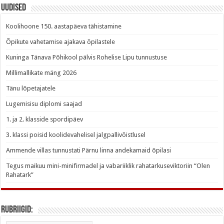
Uudised
Koolihoone 150. aastapäeva tähistamine
Õpikute vahetamise ajakava õpilastele
Kuninga Tänava Põhikool pälvis Rohelise Lipu tunnustuse
Millimallikate mäng 2026
Tänu lõpetajatele
Lugemisisu diplomi saajad
1. ja 2. klasside spordipäev
3. klassi poisid koolidevahelisel jalgpallivõistlusel
Ammende villas tunnustati Pärnu linna andekamaid õpilasi
Tegus maikuu mini-minifirmadel ja vabariiklik rahatarkuseviktoriin “Olen
Rahatark”
Rubriigid: