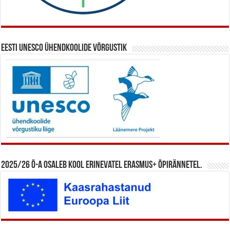
Eesti UNESCO ühendkoolide võrgustik
2025/26 õ-a osaleb kool erinevatel Erasmus+ õpirännetel.