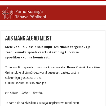
Aus mäng algab meist
Meie kooli 7. klassid said hiljutises tunnis targemaks ja
teadlikumaks spordi väärtustest ning turvalise
spordikeskkonna loomisest.
Tunni viis läbi sporditurvalisuse koordinaator
Ilona Kivisik
, kes rääkis
õpilastele eluliste näidete varal aususest, vastutusest ja
sekkumisjulgusest spordis.
Oluline sõnum, mis kõlama jäi:
👉
Märka – Sekku – Teavita.
Täname Ilona Kivisikku sisuka ja inspireeriva tunni eest!