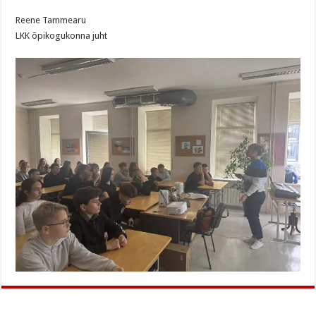
Reene Tammearu
LKK õpikogukonna juht