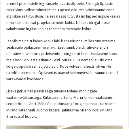
asemel praktilistele tegevustele, avastusõppele. Silma jäi õpilaste
rahulikkus, vaikne toimetamine. Lapsed olid ette valmistanud enda
ingliskeelse tutvustuse. Teises klassis tutvustasid lapsed inglise keeles
oma käimasolevat projekti taimede kohta. Näiteks oli igal lapsel
valmistatud inglise keeles raamat taimeosade kohta.
Ise viisime neist kahes koolis läbi kultuuritunde, milles tutvustasime
sealsetele õpilastele meie riiki, Eesti sümboleid, rahvakalendri
tähtpäevi novembris ja detsembris ning eesti keelt. Kuulasime koos
meie kooli õpilaste esitatud Eesti jõululaulu ja nemad laulsid oma
kõige populaarsemat jõululaulu. Koos külvasime Eesti rahvuslille
rukkilille seemneid. Õpilased istutavad seemnetest kasvanud taimed
varakevadel kooliaeda.
Lisaks jätkus neil päevil aega tutvuda Milano mõningate
vaatamisväärsustega. Külastasime Santa Maria kirikut, vaatasime
Leonardo da Vinci “Püha õhtusöömaaeg” originaalmaali, turnisime
Milano katedraali Duomo katusel, jalutasime Milano lossi (Milano
Sforzesco) hoovis.