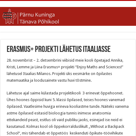
Erasmus+ projekti lähetus Itaaliasse
28. novembrist – 2. detsembrini viibisid meie kooli õpetajad Annika,
Kristi, Lemme ja Liina Erasmus+ projekti “Enjoy Maths and Sciences!”
lähetusel Itaalias Milanos. Projekti üks eesmärke on õpilastes
matemaatika ja loodusainete vastu huvi tõstmine.
Lähetuse ajal saime külastada projektikooli 3 erinevat õppehoonet.
Ühes hoones õppisid kuni 5. klassi õpilased, teises hoones vanemad
õpilased. Vaatlesime huviga erineva kooliastme tunde. Näiteks vanema
astme õpilased esitasid bioloogia tunnis inimese anatoomia
ettekandeid peast, esitlus oli vaid publiku jaoks, esinejad ise neid ei
kasutanud. Kolmas kool oli õppekorralduslikult „Without a Backpack
School“, mis tähendab et õppetöös keskenduti õpikute-töövihikute