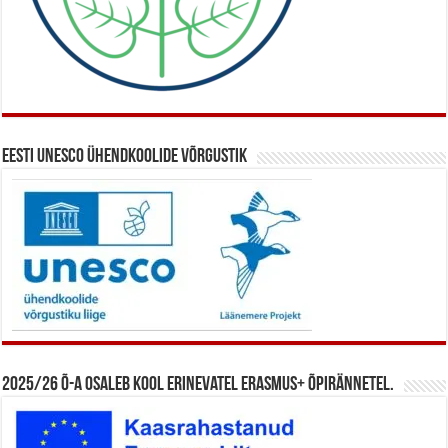
Eesti UNESCO ühendkoolide võrgustik
2025/26 õ-a osaleb kool erinevatel Erasmus+ õpirännetel.