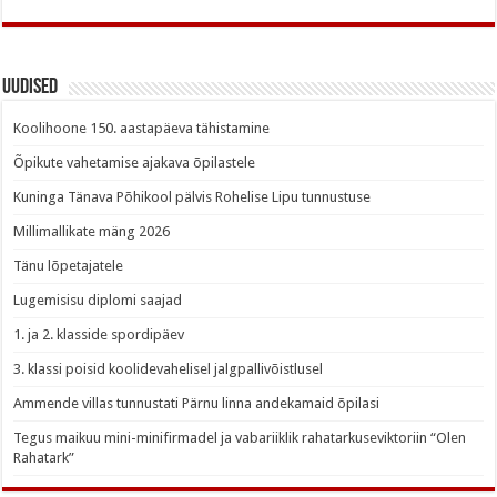
Uudised
Koolihoone 150. aastapäeva tähistamine
Õpikute vahetamise ajakava õpilastele
Kuninga Tänava Põhikool pälvis Rohelise Lipu tunnustuse
Millimallikate mäng 2026
Tänu lõpetajatele
Lugemisisu diplomi saajad
1. ja 2. klasside spordipäev
3. klassi poisid koolidevahelisel jalgpallivõistlusel
Ammende villas tunnustati Pärnu linna andekamaid õpilasi
Tegus maikuu mini-minifirmadel ja vabariiklik rahatarkuseviktoriin “Olen
Rahatark”