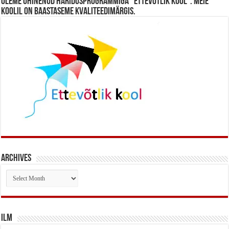
Oleme ühinenud haridusprogrammiga “Ettevõtlik Kool”. Meie
koolil on baastaseme kvaliteedimärgis.
Archives
Archives
Ilm