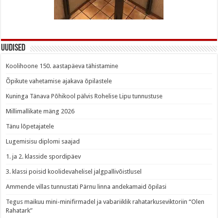
Uudised
Koolihoone 150. aastapäeva tähistamine
Õpikute vahetamise ajakava õpilastele
Kuninga Tänava Põhikool pälvis Rohelise Lipu tunnustuse
Millimallikate mäng 2026
Tänu lõpetajatele
Lugemisisu diplomi saajad
1. ja 2. klasside spordipäev
3. klassi poisid koolidevahelisel jalgpallivõistlusel
Ammende villas tunnustati Pärnu linna andekamaid õpilasi
Tegus maikuu mini-minifirmadel ja vabariiklik rahatarkuseviktoriin “Olen
Rahatark”