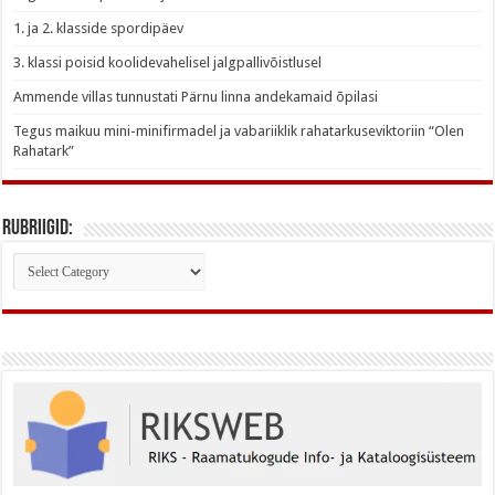
1. ja 2. klasside spordipäev
3. klassi poisid koolidevahelisel jalgpallivõistlusel
Ammende villas tunnustati Pärnu linna andekamaid õpilasi
Tegus maikuu mini-minifirmadel ja vabariiklik rahatarkuseviktoriin “Olen
Rahatark”
Rubriigid:
Rubriigid: