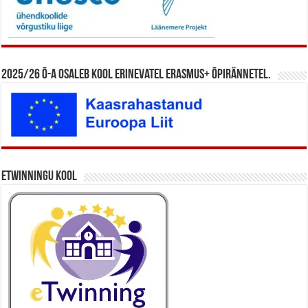
2025/26 õ-a osaleb kool erinevatel Erasmus+ õpirännetel.
eTwinningu kool