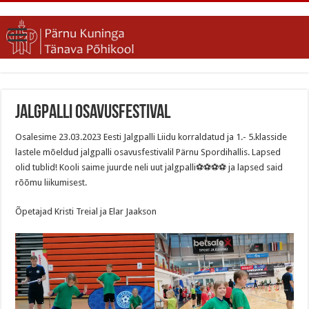
Jalgpalli osavusfestival
Osalesime 23.03.2023 Eesti Jalgpalli Liidu korraldatud ja 1.- 5.klasside
lastele mõeldud jalgpalli osavusfestivalil Pärnu Spordihallis. Lapsed
olid tublid! Kooli saime juurde neli uut jalgpalli⚽⚽⚽⚽ ja lapsed said
rõõmu liikumisest.
Õpetajad Kristi Treial ja Elar Jaakson