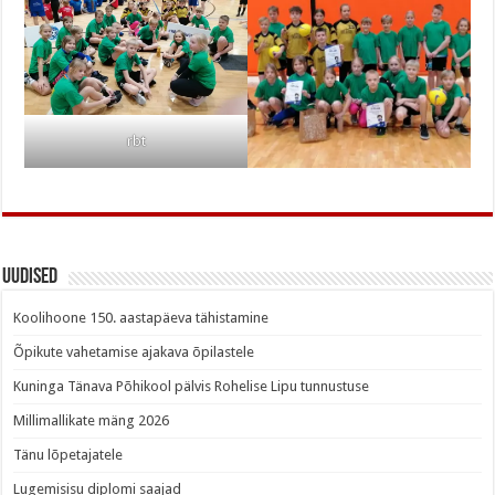
rbt
Uudised
Koolihoone 150. aastapäeva tähistamine
Õpikute vahetamise ajakava õpilastele
Kuninga Tänava Põhikool pälvis Rohelise Lipu tunnustuse
Millimallikate mäng 2026
Tänu lõpetajatele
Lugemisisu diplomi saajad