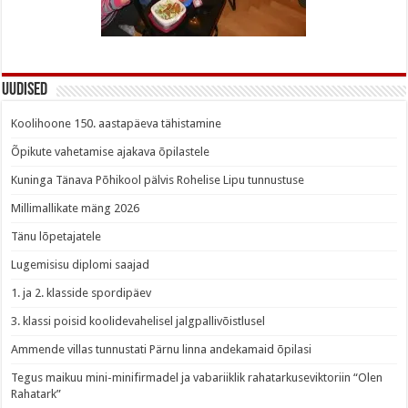
Uudised
Koolihoone 150. aastapäeva tähistamine
Õpikute vahetamise ajakava õpilastele
Kuninga Tänava Põhikool pälvis Rohelise Lipu tunnustuse
Millimallikate mäng 2026
Tänu lõpetajatele
Lugemisisu diplomi saajad
1. ja 2. klasside spordipäev
3. klassi poisid koolidevahelisel jalgpallivõistlusel
Ammende villas tunnustati Pärnu linna andekamaid õpilasi
Tegus maikuu mini-minifirmadel ja vabariiklik rahatarkuseviktoriin “Olen
Rahatark”