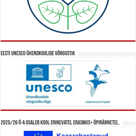
Eesti UNESCO ühendkoolide võrgustik
2025/26 õ-a osaleb kool erinevatel Erasmus+ õpirännetel.