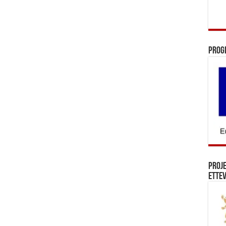
Prog
Proj
Ettev