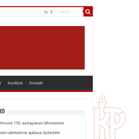
t
Koolitoit
Kontakt
sed
ihoone 150. aastapäeva tähistamine
ute vahetamise ajakava õpilastele