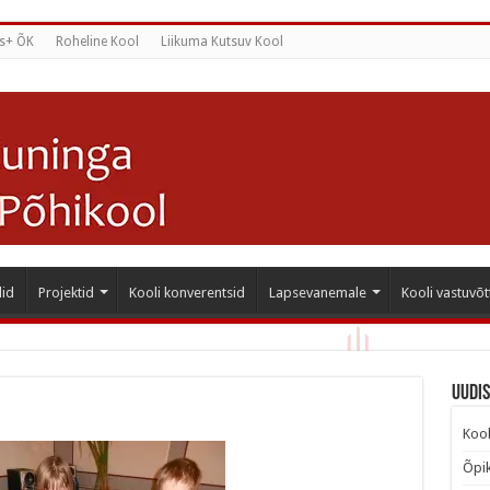
s+ ÕK
Roheline Kool
Liikuma Kutsuv Kool
id
Projektid
Kooli konverentsid
Lapsevanemale
Kooli vastuvõt
Uudi
Kool
Õpik