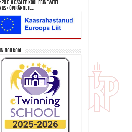
26 õ-a osaleb kool erinevatel
mus+ õpirännetel.
nningu kool