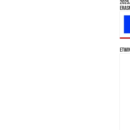
2025/
Eras
eTwi