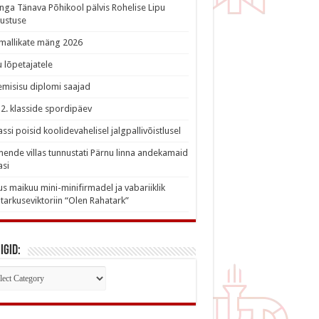
nga Tänava Põhikool pälvis Rohelise Lipu
ustuse
imallikate mäng 2026
 lõpetajatele
misisu diplomi saajad
a 2. klasside spordipäev
lassi poisid koolidevahelisel jalgpallivõistlusel
nde villas tunnustati Pärnu linna andekamaid
asi
s maikuu mini-minifirmadel ja vabariiklik
tarkuseviktoriin “Olen Rahatark”
igid:
iigid: