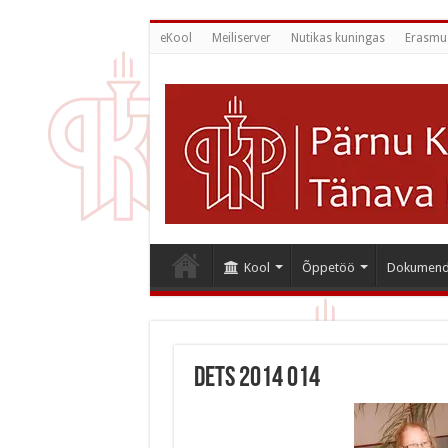
eKool
Meiliserver
Nutikas kuningas
Erasmu
Kool
Õppetöö
Dokumend
dets 2014 014