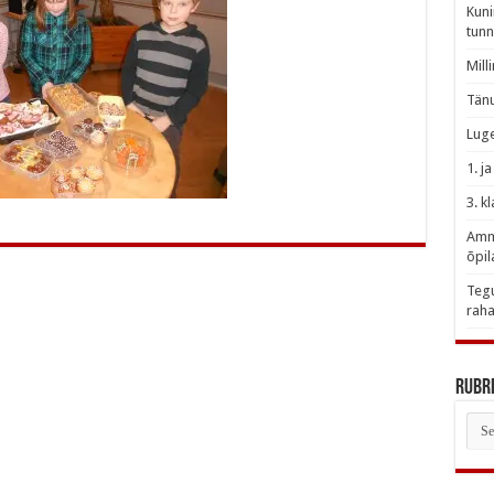
Kuni
tunn
Mill
Tänu
Luge
1. j
3. k
Amme
õpil
Tegu
raha
Rubri
Rubr