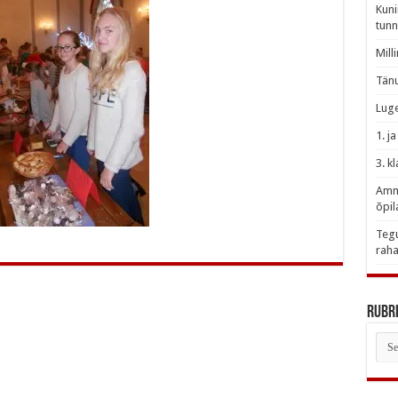
Kuni
tunn
Mill
Tänu
Luge
1. j
3. k
Amme
õpil
Tegu
raha
Rubri
Rubr