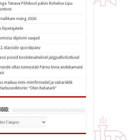
nga Tänava Põhikool pälvis Rohelise Lipu
ustuse
imallikate mäng 2026
 lõpetajatele
misisu diplomi saajad
a 2. klasside spordipäev
lassi poisid koolidevahelisel jalgpallivõistlusel
nde villas tunnustati Pärnu linna andekamaid
asi
s maikuu mini-minifirmadel ja vabariiklik
tarkuseviktoriin “Olen Rahatark”
igid:
iigid: