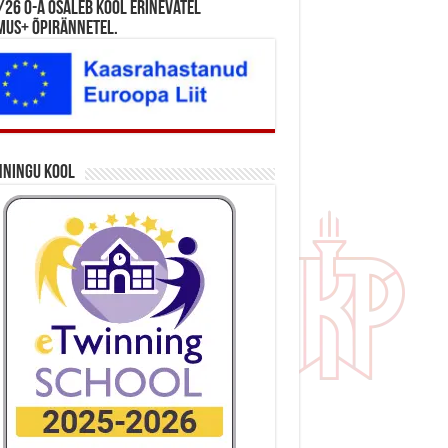
26 õ-a osaleb kool erinevatel
mus+ õpirännetel.
nningu kool