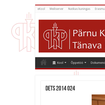
eKool
Meiliserver
Nutikas kuningas
Erasmu
Kool
Õppetöö
Dokumend
dets 2014 024