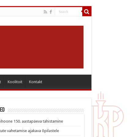
t
Koolitoit
Kontakt
sed
ihoone 150. aastapäeva tähistamine
ute vahetamise ajakava õpilastele