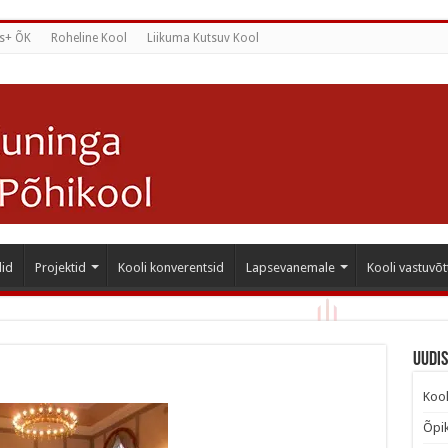
s+ ÕK
Roheline Kool
Liikuma Kutsuv Kool
id
Projektid
Kooli konverentsid
Lapsevanemale
Kooli vastuvõt
Uudi
Kool
Õpik