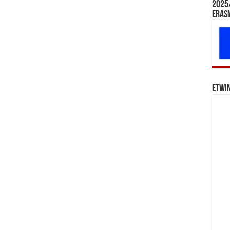
2025/
Eras
eTwi