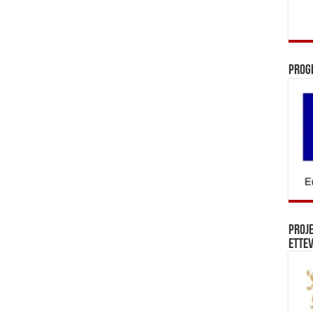
Prog
Proj
Ettev