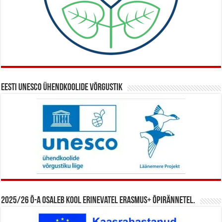
Eesti UNESCO ühendkoolide võrgustik
2025/26 õ-a osaleb kool erinevatel Erasmus+ õpirännetel.