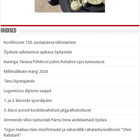
Uudised
Koolihoone 150. aastapäeva tähistamine
Õpikute vahetamise ajakava õpilastele
Kuninga Tänava Põhikool pälvis Rohelise Lipu tunnustuse
Millimallikate mäng 2026
Tänu lõpetajatele
Lugemisisu diplomi saajad
1. ja 2. klasside spordipäev
3. klassi poisid koolidevahelisel jalgpallivõistlusel
Ammende villas tunnustati Pärnu linna andekamaid õpilasi
Tegus maikuu mini-minifirmadel ja vabariiklik rahatarkuseviktoriin “Olen
Rahatark”