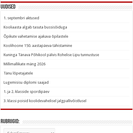
Uudised
1. septembri aktused
Kooliaasta algab tasuta bussisõiduga
Õpikute vahetamise ajakava õpilastele
Koolihoone 150. aastapäeva tähistamine
Kuninga Tänava Põhikool pälvis Rohelise Lipu tunnustuse
Millimallikate mäng 2026
Tänu lõpetajatele
Lugemisisu diplomi saajad
1. ja 2. klasside spordipäev
3. klassi poisid koolidevahelisel jalgpallivõistlusel
Rubriigid:
Rubriigid: