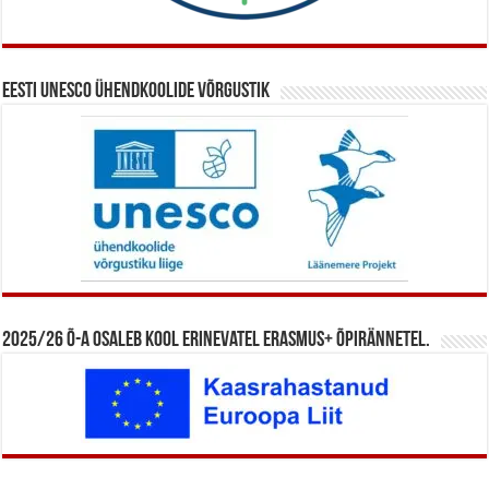
Eesti UNESCO ühendkoolide võrgustik
2025/26 õ-a osaleb kool erinevatel Erasmus+ õpirännetel.