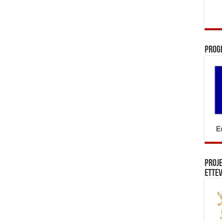
Prog
Proj
Ettev