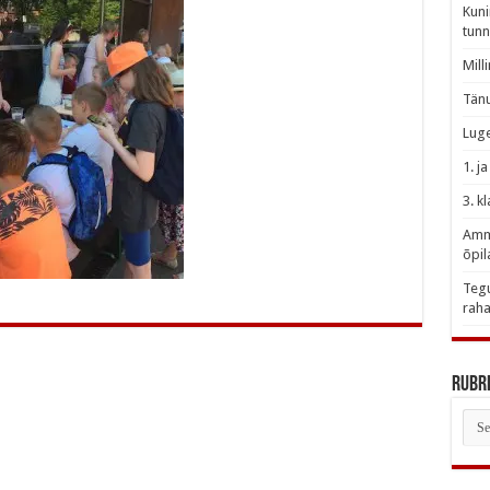
Kuni
tunn
Mill
Tänu
Luge
1. j
3. k
Amme
õpil
Tegu
raha
Rubri
Rubr