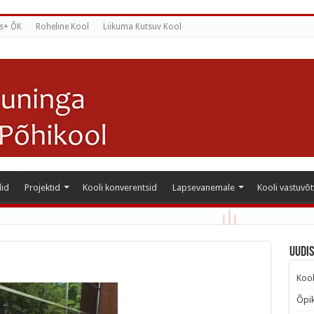
s+ ÕK
Roheline Kool
Liikuma Kutsuv Kool
id
Projektid
Kooli konverentsid
Lapsevanemale
Kooli vastuvõt
Uudi
Kool
Õpik