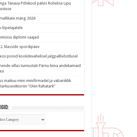
nga Tänava Põhikool pälvis Rohelise Lipu
ustuse
imallikate mäng 2026
 lõpetajatele
misisu diplomi saajad
a 2. klasside spordipäev
lassi poisid koolidevahelisel jalgpallivõistlusel
nde villas tunnustati Pärnu linna andekamaid
asi
s maikuu mini-minifirmadel ja vabariiklik
tarkuseviktoriin “Olen Rahatark”
igid:
iigid: