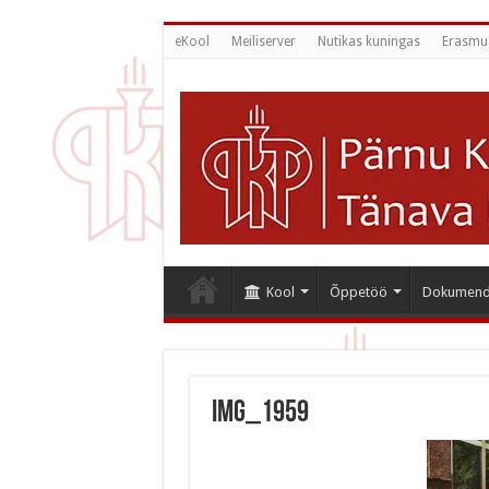
eKool
Meiliserver
Nutikas kuningas
Erasmu
Kool
Õppetöö
Dokumend
IMG_1959