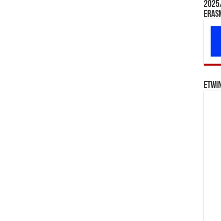
2025/
Eras
eTwi