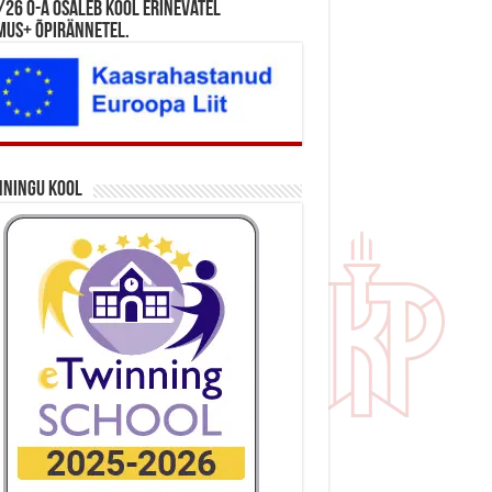
26 õ-a osaleb kool erinevatel
mus+ õpirännetel.
nningu kool