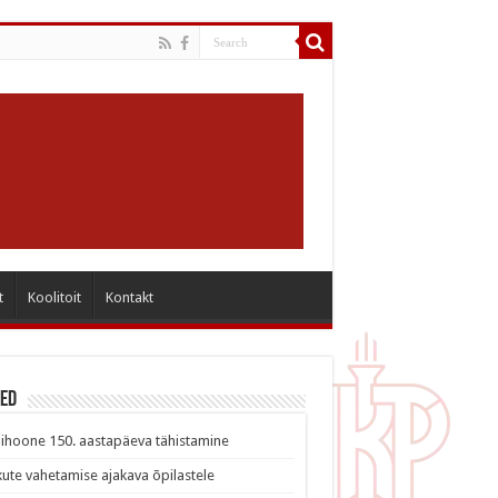
t
Koolitoit
Kontakt
sed
ihoone 150. aastapäeva tähistamine
ute vahetamise ajakava õpilastele