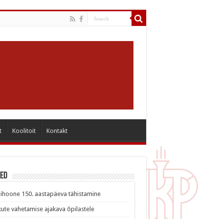
t
Koolitoit
Kontakt
sed
ihoone 150. aastapäeva tähistamine
ute vahetamise ajakava õpilastele