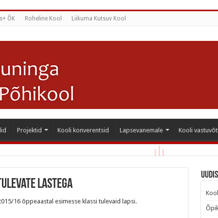
s+ ÕK
Roheline Kool
Liikuma Kutsuv Kool
id
Projektid
Kooli konverentsid
Lapsevanemale
Kooli vastuvõt
Uudi
tulevate lastega
Kool
015/16 õppeaastal esimesse klassi tulevaid lapsi.
Õpik