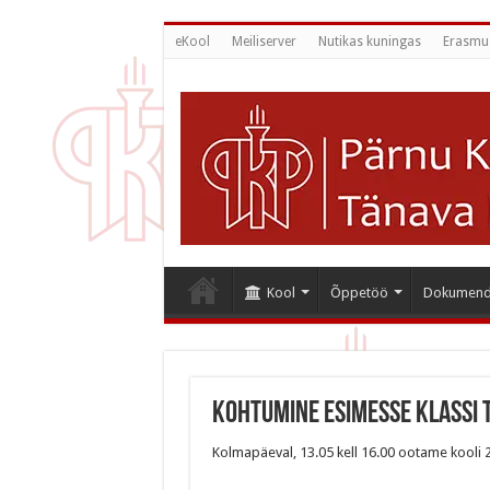
eKool
Meiliserver
Nutikas kuningas
Erasmu
Kool
Õppetöö
Dokumend
Kohtumine esimesse klassi 
Kolmapäeval, 13.05 kell 16.00 ootame kooli 2