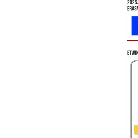
2025/
Eras
eTwi