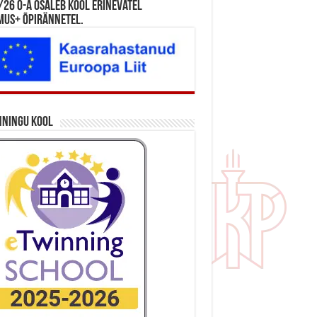
26 õ-a osaleb kool erinevatel
mus+ õpirännetel.
nningu kool