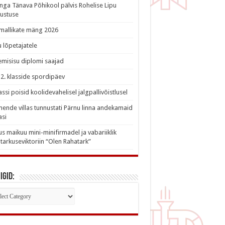
nga Tänava Põhikool pälvis Rohelise Lipu
ustuse
imallikate mäng 2026
 lõpetajatele
misisu diplomi saajad
a 2. klasside spordipäev
lassi poisid koolidevahelisel jalgpallivõistlusel
nde villas tunnustati Pärnu linna andekamaid
asi
s maikuu mini-minifirmadel ja vabariiklik
tarkuseviktoriin “Olen Rahatark”
igid:
iigid: