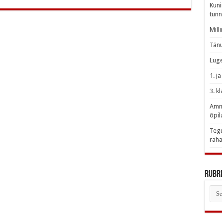
Kuni
tunn
Mill
Tänu
Luge
1. j
3. k
Amme
õpil
Tegu
raha
Rubri
Rubr