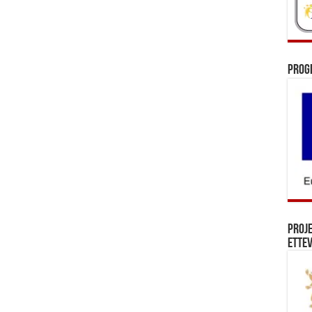
Prog
Proj
Ettev