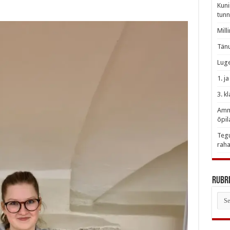
Kuni
tunn
Mill
Tänu
Luge
1. j
3. k
Amme
õpil
Tegu
raha
Rubri
Rubr