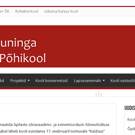
s+ ÕK
Roheline Kool
Liikuma Kutsuv Kool
id
Projektid
Kooli konverentsid
Lapsevanemale
Kooli vastuvõt
Uudi
Kool
nautida õpilaste sõnaseadmis- ja esinemisoskust. Kõnevõistluse
Õpik
nnabel läheb kooli esindama 17. veebruaril toimuvale “Kuldsuu”