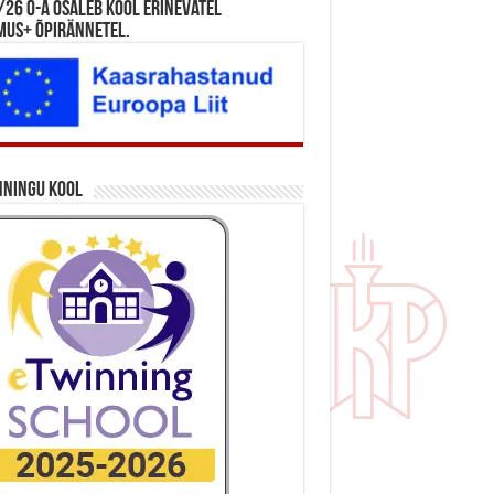
26 õ-a osaleb kool erinevatel
mus+ õpirännetel.
nningu kool