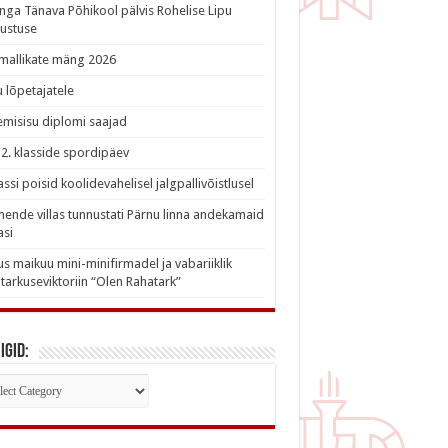
nga Tänava Põhikool pälvis Rohelise Lipu
ustuse
imallikate mäng 2026
 lõpetajatele
misisu diplomi saajad
a 2. klasside spordipäev
lassi poisid koolidevahelisel jalgpallivõistlusel
nde villas tunnustati Pärnu linna andekamaid
asi
s maikuu mini-minifirmadel ja vabariiklik
tarkuseviktoriin “Olen Rahatark”
igid:
iigid: