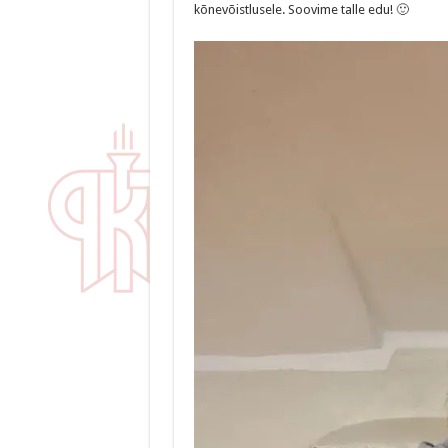
kõnevõistlusele. Soovime talle edu! 🙂