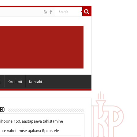
t
Koolitoit
Kontakt
sed
ihoone 150. aastapäeva tähistamine
ute vahetamise ajakava õpilastele