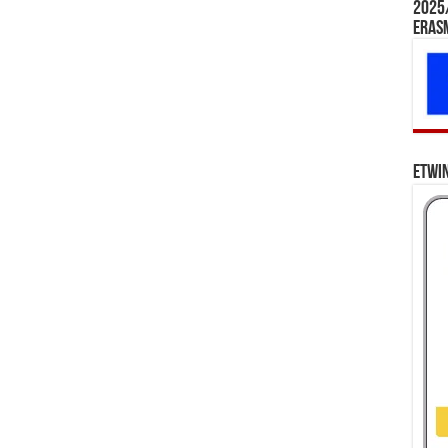
2025/
Eras
eTwi