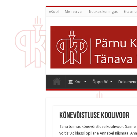
eKool
Meiliserver
Nutikas kuningas
Erasmu
Kool
Õppetöö
Dokumend
Kõnevõistluse koolivoor
Täna toimus kõnevõistluse koolivoor. Saime 
võitis 9.c klassi õpilane Annabel Riismaa. A