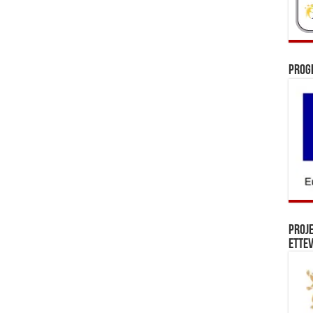
Prog
Proj
Ettev