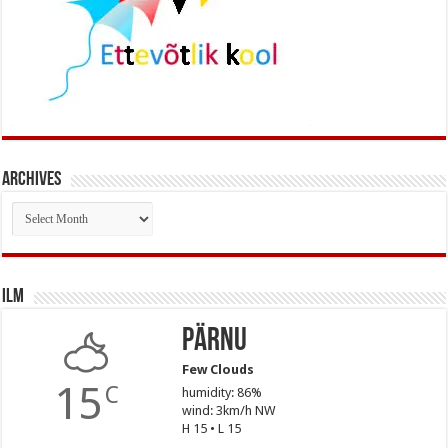
Archives
Archives
Ilm
Pärnu
Few Clouds
15
C
humidity: 86%
wind: 3km/h NW
H 15 • L 15