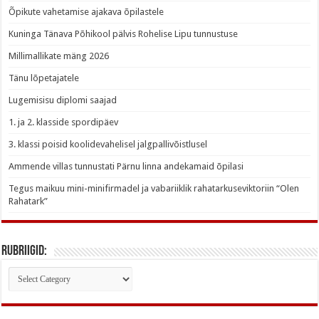
Õpikute vahetamise ajakava õpilastele
Kuninga Tänava Põhikool pälvis Rohelise Lipu tunnustuse
Millimallikate mäng 2026
Tänu lõpetajatele
Lugemisisu diplomi saajad
1. ja 2. klasside spordipäev
3. klassi poisid koolidevahelisel jalgpallivõistlusel
Ammende villas tunnustati Pärnu linna andekamaid õpilasi
Tegus maikuu mini-minifirmadel ja vabariiklik rahatarkuseviktoriin “Olen
Rahatark”
Rubriigid:
Rubriigid: