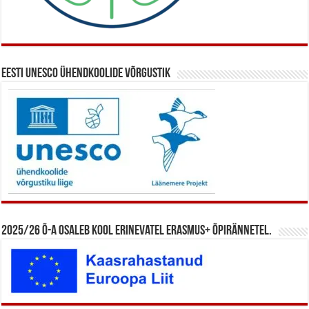
Eesti UNESCO ühendkoolide võrgustik
2025/26 õ-a osaleb kool erinevatel Erasmus+ õpirännetel.