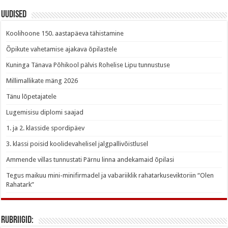
Uudised
Koolihoone 150. aastapäeva tähistamine
Õpikute vahetamise ajakava õpilastele
Kuninga Tänava Põhikool pälvis Rohelise Lipu tunnustuse
Millimallikate mäng 2026
Tänu lõpetajatele
Lugemisisu diplomi saajad
1. ja 2. klasside spordipäev
3. klassi poisid koolidevahelisel jalgpallivõistlusel
Ammende villas tunnustati Pärnu linna andekamaid õpilasi
Tegus maikuu mini-minifirmadel ja vabariiklik rahatarkuseviktoriin “Olen
Rahatark”
Rubriigid: