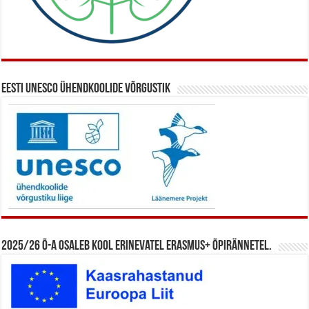
Eesti UNESCO ühendkoolide võrgustik
2025/26 õ-a osaleb kool erinevatel Erasmus+ õpirännetel.