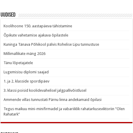
Uudised
Koolihoone 150. aastapäeva tähistamine
Õpikute vahetamise ajakava õpilastele
Kuninga Tänava Põhikool pälvis Rohelise Lipu tunnustuse
Millimallikate mäng 2026
Tänu lõpetajatele
Lugemisisu diplomi saajad
1. ja 2. klasside spordipäev
3. klassi poisid koolidevahelisel jalgpallivõistlusel
Ammende villas tunnustati Pärnu linna andekamaid õpilasi
Tegus maikuu mini-minifirmadel ja vabariiklik rahatarkuseviktoriin “Olen
Rahatark”