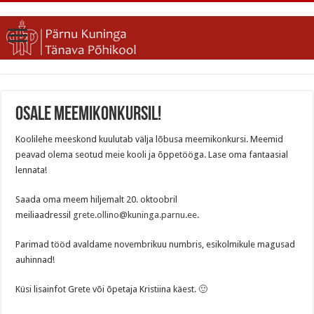
Osale meemikonkursil!
Koolilehe meeskond kuulutab välja lõbusa meemikonkursi. Meemid
peavad olema seotud meie kooli ja õppetööga. Lase oma fantaasial
lennata!
Saada oma meem hiljemalt 20. oktoobril
meiliaadressil
grete.ollino@kuninga.parnu.ee
.
Parimad tööd avaldame novembrikuu numbris, esikolmikule magusad
auhinnad!
Küsi lisainfot Grete või õpetaja Kristiina käest. 🙂