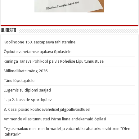
Uudised
Koolihoone 150. aastapäeva tähistamine
Õpikute vahetamise ajakava õpilastele
Kuninga Tänava Põhikool pälvis Rohelise Lipu tunnustuse
Millimallikate mäng 2026
Tänu lõpetajatele
Lugemisisu diplomi saajad
1. ja 2. klasside spordipäev
3. klassi poisid koolidevahelisel jalgpallivõistlusel
Ammende villas tunnustati Pärnu linna andekamaid õpilasi
Tegus maikuu mini-minifirmadel ja vabariiklik rahatarkuseviktoriin “Olen
Rahatark”