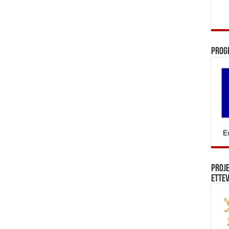
Prog
Proj
Ettev