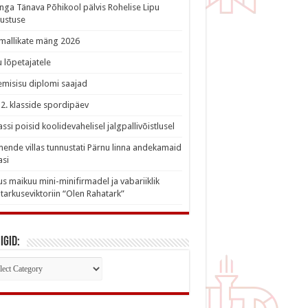
nga Tänava Põhikool pälvis Rohelise Lipu
ustuse
imallikate mäng 2026
 lõpetajatele
misisu diplomi saajad
a 2. klasside spordipäev
lassi poisid koolidevahelisel jalgpallivõistlusel
nde villas tunnustati Pärnu linna andekamaid
asi
s maikuu mini-minifirmadel ja vabariiklik
tarkuseviktoriin “Olen Rahatark”
igid:
iigid: