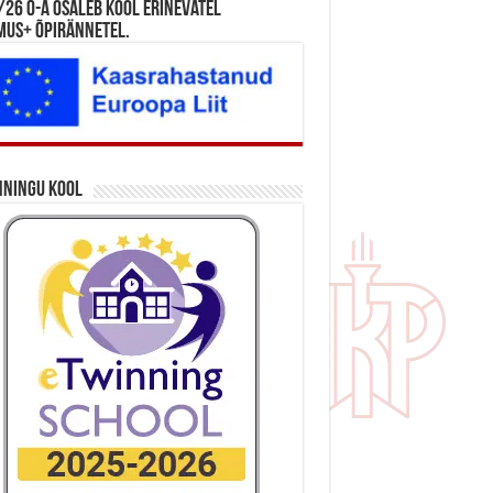
26 õ-a osaleb kool erinevatel
mus+ õpirännetel.
nningu kool