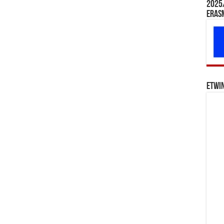
2025/
Eras
eTwi