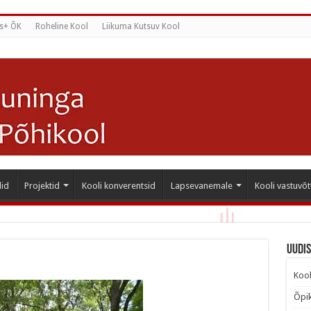
s+ ÕK
Roheline Kool
Liikuma Kutsuv Kool
id
Projektid
Kooli konverentsid
Lapsevanemale
Kooli vastuvõt
Uudi
Kool
Õpik