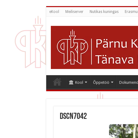
eKool
Meiliserver
Nutikas kuningas
Erasmu
Kool
Õppetöö
Dokumend
DSCN7042