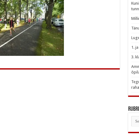
Kuni
tunn
Mill
Tänu
Luge
1. j
3. k
Amme
õpil
Tegu
raha
Rubri
Rubr