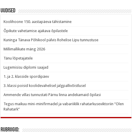
Uudised
Koolihoone 150. aastapäeva tähistamine
Õpikute vahetamise ajakava õpilastele
Kuninga Tänava Põhikool pälvis Rohelise Lipu tunnustuse
Millimallikate mäng 2026
Tänu lõpetajatele
Lugemisisu diplomi saajad
1. ja 2. klasside spordipäev
3. klassi poisid koolidevahelisel jalgpallivõistlusel
Ammende villas tunnustati Pärnu linna andekamaid õpilasi
Tegus maikuu mini-minifirmadel ja vabariiklik rahatarkuseviktoriin “Olen
Rahatark”
Rubriigid: