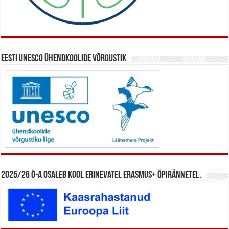
Eesti UNESCO ühendkoolide võrgustik
2025/26 õ-a osaleb kool erinevatel Erasmus+ õpirännetel.