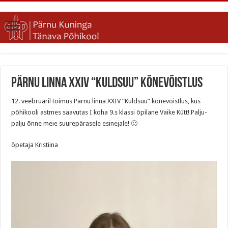
Pärnu linna XXIV “Kuldsuu” kõnevõistlus
12. veebruaril toimus Pärnu linna XXIV “Kuldsuu” kõnevõistlus, kus
põhikooli astmes saavutas I koha 9.s klassi õpilane Vaike Kütt! Palju-
palju õnne meie suurepärasele esinejale! 🙂
õpetaja Kristiina