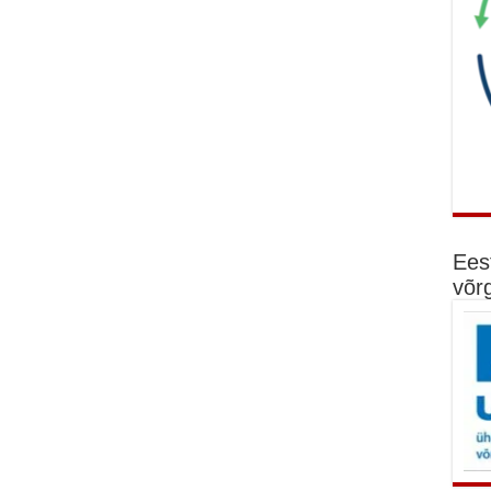
Ees
võr