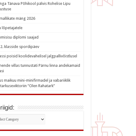
nga Tänava Põhikool pälvis Rohelise Lipu
ustuse
imallikate mäng 2026
 lõpetajatele
misisu diplomi saajad
a 2. klasside spordipäev
lassi poisid koolidevahelisel jalgpallivõistlusel
nde villas tunnustati Pärnu linna andekamaid
asi
s maikuu mini-minifirmadel ja vabariiklik
tarkuseviktoriin “Olen Rahatark”
iigid:
iigid: