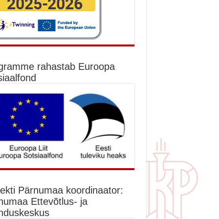
gramme rahastab Euroopa
siaalfond
jekti Pärnumaa koordinaator:
numaa Ettevõtlus- ja
nduskeskus