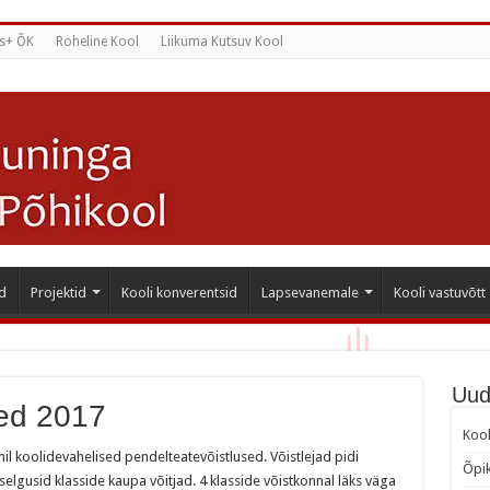
s+ ÕK
Roheline Kool
Liikuma Kutsuv Kool
d
Projektid
Kooli konverentsid
Lapsevanemale
Kooli vastuvõtt
Uud
sed 2017
Kool
l koolidevahelised pendelteatevõistlused. Võistlejad pidi
Õpik
elgusid klasside kaupa võitjad. 4 klasside võistkonnal läks väga