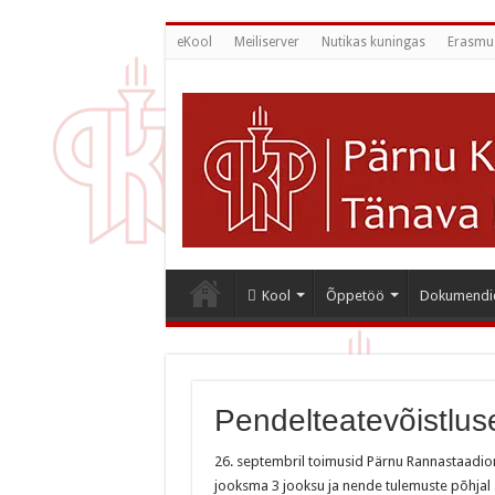
eKool
Meiliserver
Nutikas kuningas
Erasmu
Kool
Õppetöö
Dokumendi
Pendelteatevõistlu
26. septembril toimusid Pärnu Rannastaadioni
jooksma 3 jooksu ja nende tulemuste põhjal s