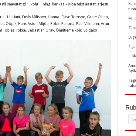
Kuni
 nii saavutatigi 1. koht ning karikas – juba teist aastat järjest!
tunn
- Lili Hunt, Emily Milistver, Hanna- Eliise Tomson, Grete Ollino,
Mill
isett Ööpik, Hans Aston Altjõe, Robin Pentma, Paul Villmann, Artur
Tänu
l Tobias Tõkke, Sebastian Orav. Õnnitleme kõiki võitjaid!
Luge
1. j
3. k
Amme
õpil
Tegu
raha
Rubr
Rubr