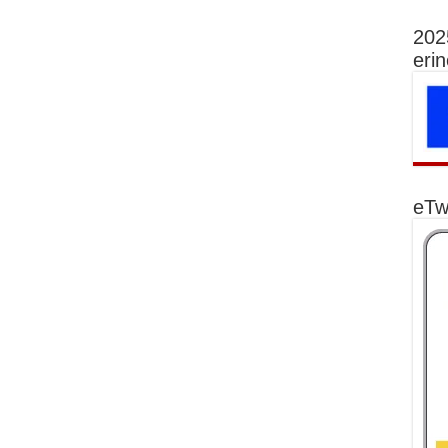
202
eri
eTw