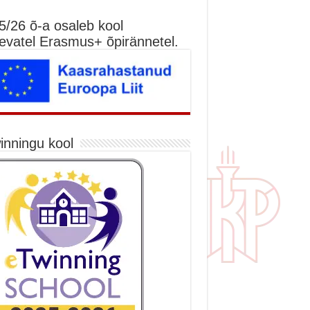
5/26 õ-a osaleb kool
nevatel Erasmus+ õpirännetel.
inningu kool