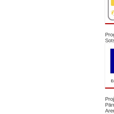
Pro
Sot
Pro
Pär
Are