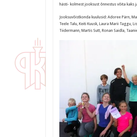
hästi- kolmest jooksust õnnestus võita kaks ja
Jooksuvõistkonda kuulusid: Adoree Pärn, Maria
Teele Talu, Keiti Kuusk, Laura Marii Taggu, L
Tiidermann, Martis Sutt, Ronan Saidla, Taanie