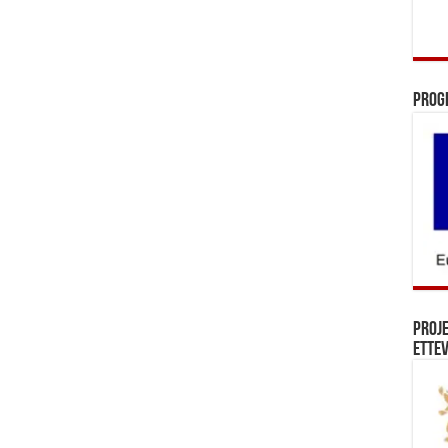
Prog
Proj
Ettev