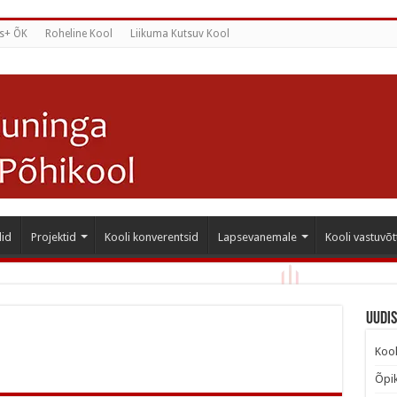
s+ ÕK
Roheline Kool
Liikuma Kutsuv Kool
id
Projektid
Kooli konverentsid
Lapsevanemale
Kooli vastuvõt
Uudi
Kool
Õpik