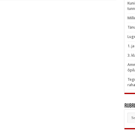
Kuni
tunn
Mill
Tänu
Luge
1. j
3. k
Amme
õpil
Tegu
raha
Rubri
Rubr