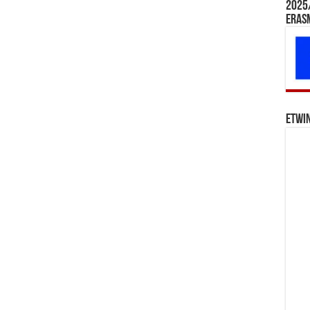
2025/
Eras
eTwi