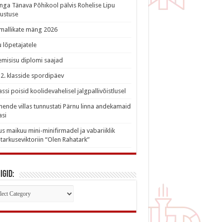
nga Tänava Põhikool pälvis Rohelise Lipu
ustuse
imallikate mäng 2026
 lõpetajatele
misisu diplomi saajad
a 2. klasside spordipäev
lassi poisid koolidevahelisel jalgpallivõistlusel
nde villas tunnustati Pärnu linna andekamaid
asi
s maikuu mini-minifirmadel ja vabariiklik
tarkuseviktoriin “Olen Rahatark”
igid:
iigid: