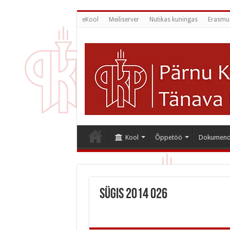
eKool
Meiliserver
Nutikas kuningas
Erasmu
Kool
Õppetöö
Dokumend
Sügis 2014 026