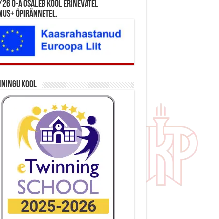
26 õ-a osaleb kool erinevatel
mus+ õpirännetel.
nningu kool