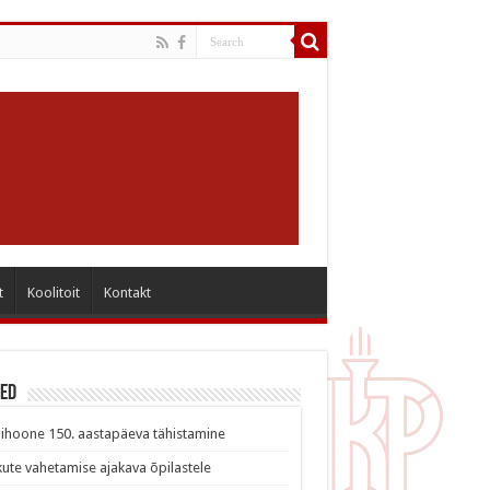
t
Koolitoit
Kontakt
sed
ihoone 150. aastapäeva tähistamine
ute vahetamise ajakava õpilastele