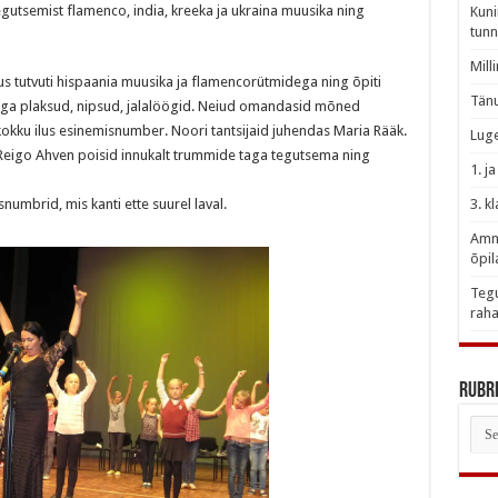
egutsemist flamenco, india, kreeka ja ukraina muusika ning
Kuni
tunn
Mill
s tutvuti hispaania muusika ja flamencorütmidega ning õpiti
Tänu
aga plaksud, nipsud, jalalöögid. Neiud omandasid mõned
 kokku ilus esinemisnumber. Noori tantsijaid juhendas Maria Rääk.
Luge
 Reigo Ahven poisid innukalt trummide taga tegutsema ning
1. j
umbrid, mis kanti ette suurel laval.
3. k
Amme
õpil
Tegu
raha
Rubri
Rubr