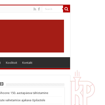
t
Koolitoit
Kontakt
sed
ihoone 150. aastapäeva tähistamine
ute vahetamise ajakava õpilastele