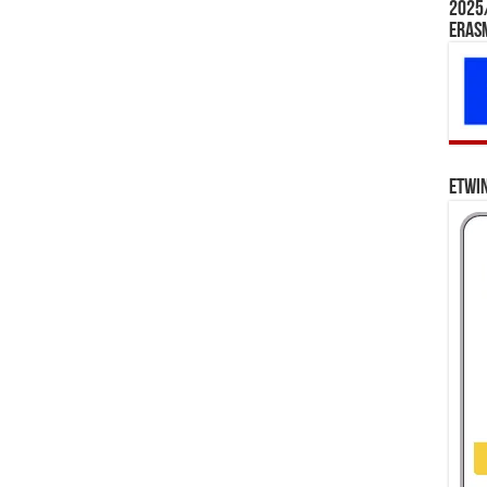
2025/
Eras
eTwi