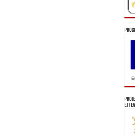
Prog
Proj
Ettev