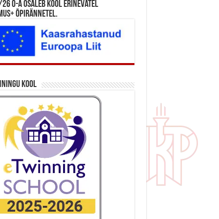
26 õ-a osaleb kool erinevatel
mus+ õpirännetel.
nningu kool