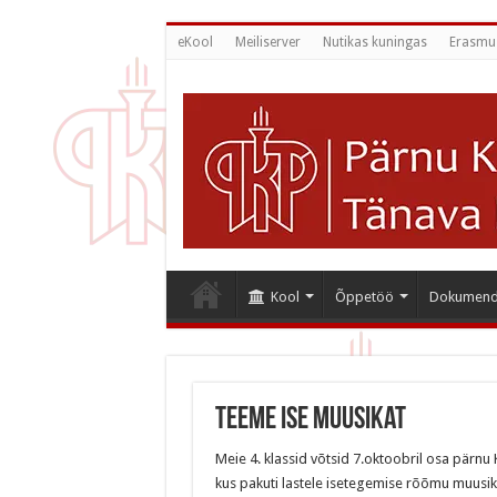
eKool
Meiliserver
Nutikas kuningas
Erasmu
Kool
Õppetöö
Dokumend
Teeme ise muusikat
Meie 4. klassid võtsid 7.oktoobril osa pärn
kus pakuti lastele isetegemise rõõmu muusika