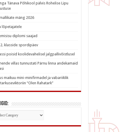
nga Tänava Põhikool pälvis Rohelise Lipu
ustuse
imallikate mäng 2026
 lõpetajatele
misisu diplomi saajad
a 2. klasside spordipäev
lassi poisid koolidevahelisel jalgpallivõistlusel
nde villas tunnustati Pärnu linna andekamaid
asi
s maikuu mini-minifirmadel ja vabariiklik
tarkuseviktoriin “Olen Rahatark”
igid:
iigid: