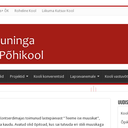
s+ ÕK
Roheline Kool
Liikuma Kutsuv Kool
id
Projektid
Kooli konverentsid
Lapsevanemale
Kooli vastuvõt
Uudi
Kool
u Kontserdimajas toimunud lastepäevast “Teeme ise muusikat”,
Õpik
 kaudu. Avatud olid õpitoad, kus sai tutvuda eri stiili muusikaga