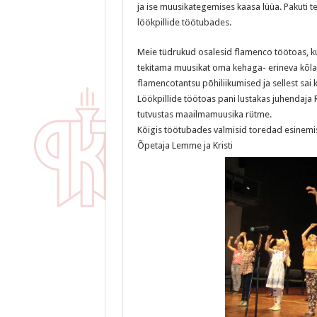
ja ise muusikategemises kaasa lüüa. Pakuti t
löökpillide töötubades.
Meie tüdrukud osalesid flamenco töötoas, ku
tekitama muusikat oma kehaga- erineva kõl
flamencotantsu põhiliikumised ja sellest sai
Löökpillide töötoas pani lustakas juhendaja
tutvustas maailmamuusika rütme.
Kõigis töötubades valmisid toredad esinemisn
Õpetaja Lemme ja Kristi