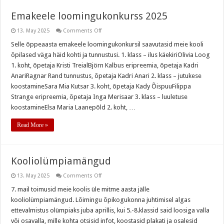
Emakeele loomingukonkurss 2025
on
13. May 2025
Comments Off
Emakeele
loomingukonkurss
Selle õppeaasta emakeele loomingukonkursil saavutasid meie kooli
2025
õpilased väga häid kohti ja tunnustusi. 1. klass – ilus käekiriOlivia Loog
1. koht, õpetaja Kristi TreialBjörn Kalbus eripreemia, õpetaja Kadri
AnariRagnar Rand tunnustus, õpetaja Kadri Anari 2. klass – jutukese
koostamineSara Mia Kutsar 3. koht, õpetaja Kady ÕispuuFilippa
Strange eripreemia, õpetaja Inga Merisaar 3. klass – luuletuse
koostamineElsa Maria Laanepõld 2. koht, …
Read More »
Kooliolümpiamängud
on
13. May 2025
Comments Off
Kooliolümpiamängud
7. mail toimusid meie koolis üle mitme aasta jälle
kooliolümpiamängud. Lõimingu õpikogukonna juhtimisel algas
ettevalmistus olümpiaks juba aprillis, kui 5.-8.klassid said loosiga valla
või osavalla, mille kohta otsisid infot, koostasid plakati ja osalesid