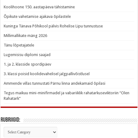
Koolihoone 150. aastapäeva tähistamine
Õpikute vahetamise ajakava õpilastele
Kuninga Tänava Põhikool pälvis Rohelise Lipu tunnustuse
Millimallikate mäng 2026
Tänu lõpetajatele
Lugemisisu diplomi saajad
1. ja 2. klasside spordipäev
3. klassi poisid koolidevahelisel jalgpallivõistlusel
Ammende villas tunnustati Pärnu linna andekamaid õpilasi
Tegus maikuu mini-minifirmadel ja vabariiklik rahatarkuseviktoriin “Olen
Rahatark”
Rubriigid:
Rubriigid: