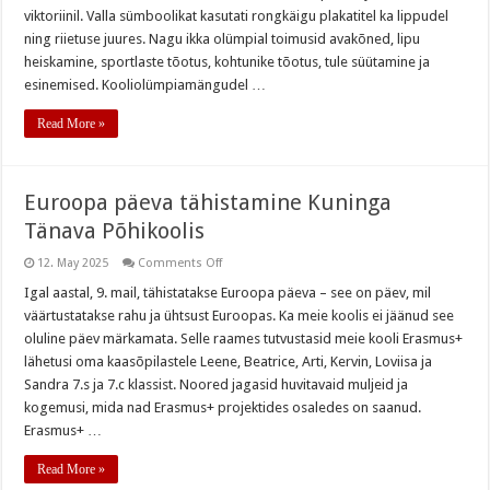
viktoriinil. Valla sümboolikat kasutati rongkäigu plakatitel ka lippudel
ning riietuse juures. Nagu ikka olümpial toimusid avakõned, lipu
heiskamine, sportlaste tõotus, kohtunike tõotus, tule süütamine ja
esinemised. Kooliolümpiamängudel …
Read More »
Euroopa päeva tähistamine Kuninga
Tänava Põhikoolis
on
12. May 2025
Comments Off
Euroopa
päeva
Igal aastal, 9. mail, tähistatakse Euroopa päeva – see on päev, mil
tähistamine
väärtustatakse rahu ja ühtsust Euroopas. Ka meie koolis ei jäänud see
Kuninga
Tänava
oluline päev märkamata. Selle raames tutvustasid meie kooli Erasmus+
Põhikoolis
lähetusi oma kaasõpilastele Leene, Beatrice, Arti, Kervin, Loviisa ja
Sandra 7.s ja 7.c klassist. Noored jagasid huvitavaid muljeid ja
kogemusi, mida nad Erasmus+ projektides osaledes on saanud.
Erasmus+ …
Read More »