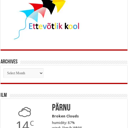
Archives
Archives
Ilm
Pärnu
Broken Clouds
14
C
humidity: 87%
wind: 1km/h WNW