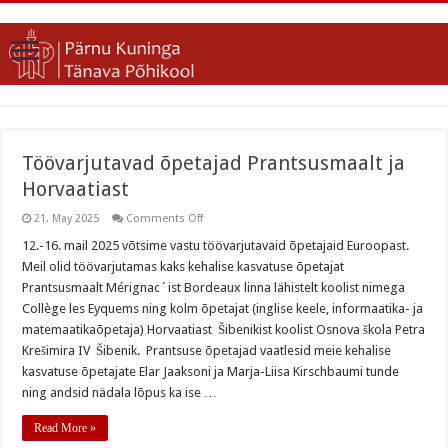
Töövarjutavad õpetajad Prantsusmaalt ja
Horvaatiast
on
21. May 2025
Comments Off
Töövarjutavad
õpetajad
12.-16. mail 2025 võtsime vastu töövarjutavaid õpetajaid Euroopast.
Prantsusmaalt
Meil olid töövarjutamas kaks kehalise kasvatuse õpetajat
ja
Horvaatiast
Prantsusmaalt Mérignac´ist Bordeaux linna lähistelt koolist nimega
Collège les Eyquems ning kolm õpetajat (inglise keele, informaatika- ja
matemaatikaõpetaja) Horvaatiast Šibenikist koolist Osnova škola Petra
Krešimira IV Šibenik. Prantsuse õpetajad vaatlesid meie kehalise
kasvatuse õpetajate Elar Jaaksoni ja Marja-Liisa Kirschbaumi tunde
ning andsid nädala lõpus ka ise …
Read More »