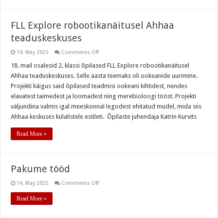
FLL Explore robootikanäitusel Ahhaa
teaduskeskuses
on
19. May 2025
Comments Off
FLL
Explore robootikanäitusel
18. mail osalesid 2. klassi õpilased FLL Explore robootikanäitusel
Ahhaa
Ahhaa teaduskeskuses. Selle aasta teemaks oli ookeanide uurimine.
teaduskeskuses
Projekti käigus said õpilased teadmisi ookeani kihtidest, nendes
elavatest taimedest ja loomadest ning merebioloogi tööst. Projekti
väljundina valmis igal meeskonnal legodest ehitatud mudel, mida siis
Ahhaa keskuses külalistele esitleti. Õpilaste juhendaja Katrin Kurvits
Read More »
Pakume tööd
on
14. May 2025
Comments Off
Pakume
tööd
Read More »