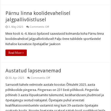
Pärnu linna koolidevahelisel
jalgpallivõistlusel
on
3. May 2025
Comments Off
Pärnu
linna
Meie kooli 4.–6. klassi õpilased saavutasid kolmanda koha Pärnu linna
koolidevahelisel
koolidevahelisel jalgpallivõistlusel! Palju õnne tublidele sportlastele!
jalgpallivõistlusel
Kehalise kasvatuse õpetajaElar Jaakson
Read More »
Austatud lapsevanemad
on
30. Apr 2025
Comments Off
Austatud
lapsevanemad
Sarnaselt kahele eelmisele aastale koostas Õhtuleht 2025. aasta
põhikoolide pingerea. Pingereas on 231 Eesti põhikooli. Pingerida
põhineb 3 aasta lõpueksamite tulemustel, keskhariduseni jõudmisel ja
õpetajatega seotud näitajatel. Õpetajate puhul arvestati
kvalifikatsiooninõuetele vastamist ning kuni 39-aastaste õpetajate
osakaalu koolis. Noorte õpetajate osakaal näitab kooli suutlikkust leida