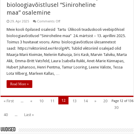
bioloogiavõistlusel “Siniroheline
maa” osalemine
on
29. Apr 2025
Comments Off
Tartu
Ülikooli
Meie kooli õpilased osalesid Tartu Ülikooli teaduskooli veebipõhisel
teaduskooli
bioloogiavõistlusel “Siniroheline maa” 24. märtsist – 13. aprillini 2025.
veebipõhisel
bioloogiavõistlusel
Toimus 3 huvitavat vooru. Aimu bioloogiavõistluse ülesannetest
“Siniroheline
saad: https://viktoriinid.ee/rkrolgAPL Tublid viktoriinil osalejad olid
maa” osalemine
Maarja Marii Kivimäe, Neleriin Rahuoja, Iiris Kask, Marvin Talviku, Marta
Akk, Emma-Britt Vatsfeld, Laura Isabella Rukki, Anet-Marie Künnapas,
Hubert Juhansoo, Henri Pentma, Tamur Looring, Leene Väliste, Tessa
Lota Vilberg, Marleen Kallas, …
Read More »
12
« First
...
«
10
11
13
14
»
20
Page 12 of 136
30
40
...
Last »
Uudised