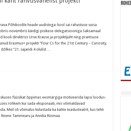
l kaht rahvusvahelist projekti
Rohe
va Põhikoolile heade uudistega: kool sai rahastuse suisa
obris-novembris käidigi pisikese delegatsiooniga Saksamaal
d kooli direktriss Urve Krause ja projektijuht ning prantsuse
t
unud Erasmus+ projekti “Four Cs for the 21st Century – Curiosity,
tõlkes “21. sajandi 4 olulist …
iakeskuses füüsikat õppimas eesmärgiga motiveerida lapsi loodus-
es
kuses rohkem kui sada eksponaati, mis võimaldavad
ada. Meil oli võimalus külastada ka kahte teadusteatrit, kus tehti
jad Reene Tammearu ja Annika Riismaa