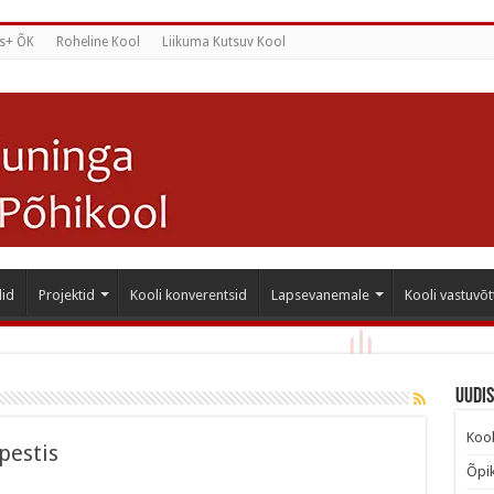
s+ ÕK
Roheline Kool
Liikuma Kutsuv Kool
id
Projektid
Kooli konverentsid
Lapsevanemale
Kooli vastuvõt
Uudi
Kool
pestis
Õpik