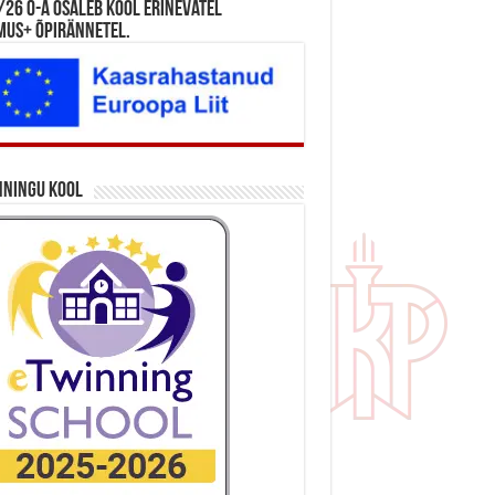
26 õ-a osaleb kool erinevatel
mus+ õpirännetel.
nningu kool