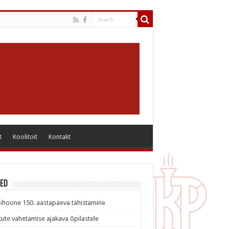
t
Koolitoit
Kontakt
sed
ihoone 150. aastapäeva tähistamine
ute vahetamise ajakava õpilastele