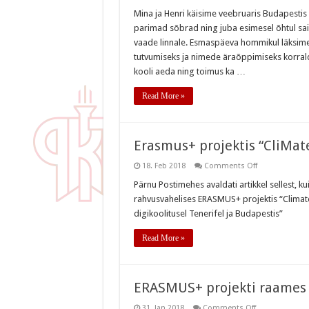
ERASMUS+
projektiga
Mina ja Henri käisime veebruaris Budapest
Budapestis
parimad sõbrad ning juba esimesel õhtul sai
vaade linnale. Esmaspäeva hommikul läksime 
tutvumiseks ja nimede äraõppimiseks korra
kooli aeda ning toimus ka …
Read More »
Erasmus+ projektis “CliMate
on
18. Feb 2018
Comments Off
Erasmus+
projektis
Pärnu Postimehes avaldati artikkel sellest, 
“CliMates
rahvusvahelises ERASMUS+ projektis “Climates
–
together
digikoolitusel Tenerifel ja Budapestis”
for
the
better”
Read More »
ERASMUS+ projekti raames 
on
31. Jan 2018
Comments Off