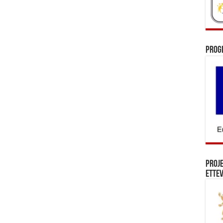
Prog
Proj
Ettev