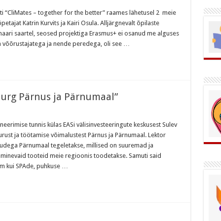
ti “CliMates – together for the better” raames lähetusel 2 meie
petajat Katrin Kurvits ja Kairi Osula. Alljärgnevalt õpilaste
anaari saartel, seosed projektiga Erasmus+ ei osanud me alguses
a võõrustajatega ja nende peredega, oli see …
öturg Pärnus ja Pärnumaal”
laneerimise tunnis külas EASi välisinvesteeringute keskusest Sulev
öturust ja töötamise võimalustest Pärnus ja Pärnumaal. Lektor
arudega Pärnumaal tegeletakse, millised on suuremad ja
 minevaid tooteid meie regioonis toodetakse. Samuti said
kem kui SPAde, puhkuse …