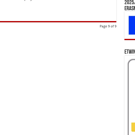
2025/
Eras
Page 9 of 9
eTwi