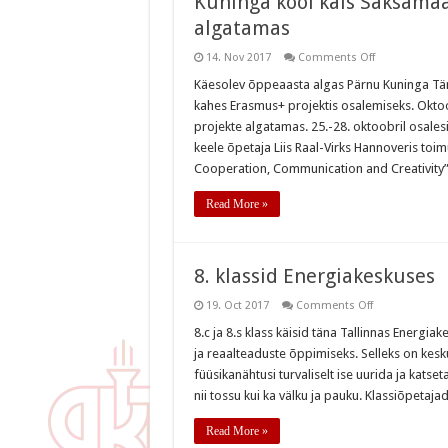
Kuninga kool käis Saksamaa
algatamas
on
14. Nov 2017
Comments Off
Kuninga
kool
Käesolev õppeaasta algas Pärnu Kuninga Täna
käis
kahes Erasmus+ projektis osalemiseks. Okto
Saksamaal
kaht
projekte algatamas. 25.-28. oktoobril osalesi
rahvusvahelis
keele õpetaja Liis Raal-Virks Hannoveris toim
projekti
algatamas
Cooperation, Communication and Creativity” (
Read More »
8. klassid Energiakeskuses
on
19. Oct 2017
Comments Off
8.
klassid
8.c ja 8.s klass käisid täna Tallinnas Energ
Energiakeskus
ja reaalteaduste õppimiseks. Selleks on kes
füüsikanähtusi turvaliselt ise uurida ja katset
nii tossu kui ka välku ja pauku. Klassiõpeta
Read More »