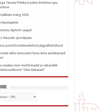
nga Tänava Põhikool pälvis Rohelise Lipu
ustuse
imallikate mäng 2026
 lõpetajatele
misisu diplomi saajad
a 2. klasside spordipäev
lassi poisid koolidevahelisel jalgpallivõistlusel
nde villas tunnustati Pärnu linna andekamaid
asi
s maikuu mini-minifirmadel ja vabariiklik
tarkuseviktoriin “Olen Rahatark”
igid:
iigid: