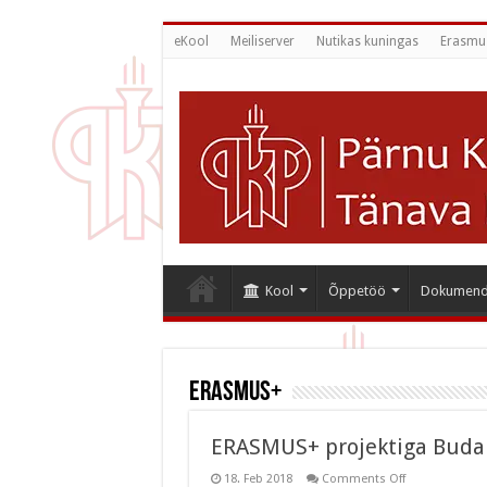
eKool
Meiliserver
Nutikas kuningas
Erasmu
Kool
Õppetöö
Dokumend
Erasmus+
ERASMUS+ projektiga Buda
on
18. Feb 2018
Comments Off