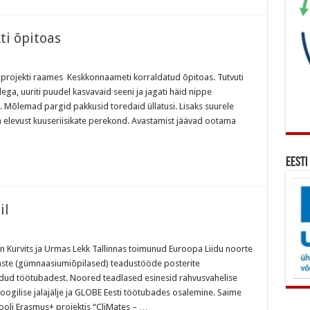
ti õpitoas
d
maprojekti raames Keskkonnaameti korraldatud õpitoas. Tutvuti
ga, uuriti puudel kasvavaid seeni ja jagati häid nippe
 Mõlemad pargid pakkusid toredaid üllatusi. Lisaks suurele
m elevust kuuseriisikate perekond. Avastamist jäävad ootama
Eesti
il
in Kurvits ja Urmas Lekk Tallinnas toimunud Euroopa Liidu noorte
laste (gümnaasiumiõpilased) teadustööde posterite
eldud töötubadest. Noored teadlased esinesid rahvusvahelise
loogilise jalajälje ja GLOBE Eesti töötubades osalemine. Saime
kooli Erasmus+ projektis “CliMates – …