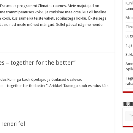
Kuni
is Erasmus+ programmi Climates raames. Meie majutajad on
tunn
me trammipeatuses kokku ja ronisime mäe otsa, kus oli imeline
Mill
kooli, kus saime ka teiste vahetusõpilastega kokku. Üksteisega
ldasid nad meile mõned mängud. Sellel päeval nägime nende
Tänu
Luge
1. j
3. k
s – together for the better”
Amme
õpil
Tegu
kuidas Kuninga kooli õpetajad ja õpilased osalevad
raha
 – together for the better”. Artikkel “Kuninga kooli esindus käis
Rubri
Rubr
Tenerifel