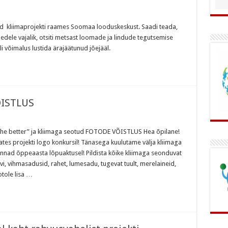
ssid kliimaprojekti raames Soomaa looduskeskust. Saadi teada,
edele vajalik, otsiti metsast loomade ja lindude tegutsemise
li võimalus lustida ärajäätunud jõejääl.
ÕISTLUS
the better” ja kliimaga seotud FOTODE VÕISTLUS Hea õpilane!
mates projekti logo konkursil! Tänasega kuulutame välja kliimaga
ad õppeaasta lõpuaktusel! Pildista kõike kliimaga seonduvat
ilvi, vihmasadusid, rahet, lumesadu, tugevat tuult, merelaineid,
otole lisa …