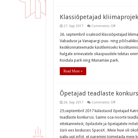
Klassiõpetajad kliimaprojek
on
27. Sep 2017
Comments Off
Klassiõpetaja
kliimaprojekti
26. septembril osalesid klassiõpetajad klii
õpitoas
Vabaduse ja Vanapargi puu- ning põõsaliikide
keskkonnateemade käsitlemiseks koolitunnis.
hulgale erinevatele okaspuudele tekitas eni
Koidula park ning Munamäe park.
Read More »
Õpetajad teadlaste konkurs
on
26. Sep 2017
Comments Off
Õpetajad
teadlaste
25.septembril 2017 külastasid õpetajad Katr
konkursil
teadlaste konkurssi. Saime osa noorte tead
ettekannetest, õpilastele ja õpetajatele mõ
žürii ees keskuses SpaceX . Meie huvi oli öko
palju uut infot, et paremini toimetada meie 