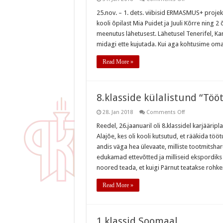
ERASMUS+
projekti
25.nov. – 1. dets. viibisid ERMASMUS+ projek
raames
kooli õpilast Mia Puidet ja Juuli Kõrre ning 2 õ
Tenerifel
meenutus lähetusest. Lähetusel Tenerifel, K
midagi ette kujutada. Kui aga kohtusime om
Read More »
8.klasside külalistund “Tö
on
28. Jan 2018
Comments Off
8.klasside
külalistund
Reedel, 26.jaanuaril oli 8.klassidel karjäärip
“Tööturg
Alajõe, kes oli kooli kutsutud, et rääkida tö
Pärnus
ja
andis väga hea ülevaate, milliste tootmitsh
Pärnumaal”
edukamad ettevõtted ja milliseid ekspordiks
noored teada, et kuigi Pärnut teatakse roh
Read More »
1.klassid Soomaal