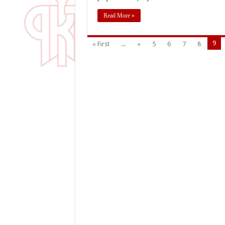
Read More »
9
« First
...
«
5
6
7
8