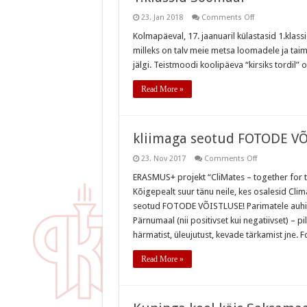
on
23. Jan 2018
Comments Off
1.klassid
Soomaal
Kolmapäeval, 17. jaanuaril külastasid 1.kla
milleks on talv meie metsa loomadele ja taim
jälgi. Teistmoodi koolipäeva “kirsiks tordil” o
Read More »
kliimaga seotud FOTODE V
on
23. Nov 2017
Comments Off
kliimaga
seotud
ERASMUS+ projekt “CliMates – together for 
FOTODE
Kõigepealt suur tänu neile, kes osalesid Cli
VÕISTLUS
seotud FOTODE VÕISTLUSE! Parimatele auhinn
Pärnumaal (nii positivset kui negatiivset) – p
härmatist, üleujutust, kevade tärkamist jne. F
Read More »